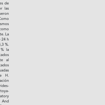
es de
r las
ueron
 Como
smos
 como
te. La
 24 h
4,3 %.
 % la
tados
te al
tados
uadas
de H.
ación
ides-
toya-
atory
And