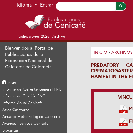
Ir al menú de navegación principal
Ir al contenido principal
Ir al pie de página del sitio
Idioma
Entrar
Publicaciones 2026
Archivo
Bienvenidos al Portal de
INICIO
/
ARCHIVOS
Publicaciones de la
Federación Nacional de
PREDATORY C
Cafeteros de Colombia.
CREMATOGASTER
HAMPEI IN THE 
Inicio
Informe del Gerente General FNC
Informe de Gestión FNC
VINCU
Informe Anual Cenicafé
P
Atlas Cafeteros
Anuario Meteorológico Cafetero
FL
Avances Técnicos Cenicafé
Biocartas