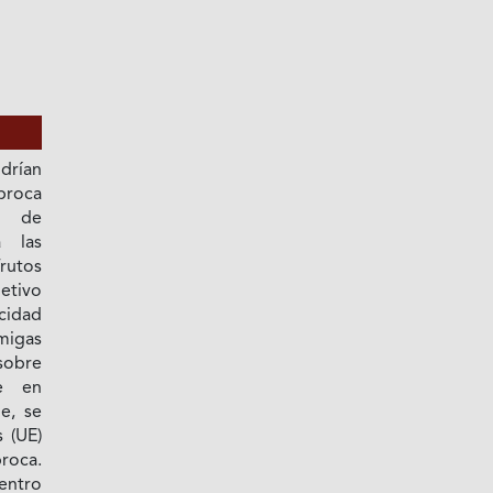
drían
broca
o de
 las
rutos
jetivo
cidad
migas
sobre
e en
e, se
 (UE)
roca.
entro