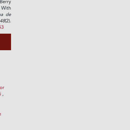
erry
 With
na de
48
(2).
53
por
ri
,
e