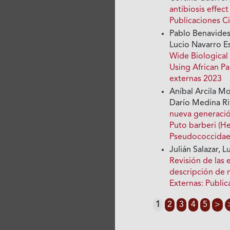
antibiosis effe
Publicaciones Ci
Pablo Benavides
Lucio Navarro Es
Wide Biological
Using African Pa
externas 2023
Aníbal Arcila Mo
Darío Medina R
nueva generación
Puto barberi (H
Pseudococcida
Julián Salazar, 
Revisión de las 
descripción de 
Externas: Publi
1
2
3
4
5
>