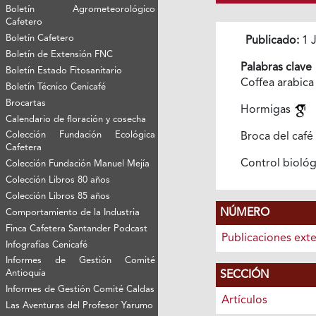
Boletín Agrometeorológico
Cafetero
Boletín Cafetero
Publicado:
1 J
Boletín de Extensión FNC
Palabras clave
Boletín Estado Fitosanitario
Coffea arabic
Boletín Técnico Cenicafé
Brocartas
Hormigas
Calendario de floración y cosecha
Colección Fundación Ecológica
Broca del café
Cafetera
Control bioló
Colección Fundación Manuel Mejía
Colección Libros 80 años
Colección Libros 85 años
NÚMERO
Comportamiento de la Industria
Finca Cafetera Santander Podcast
Publicaciones ext
Infografías Cenicafé
Informes de Gestión Comité
Antioquía
SECCIÓN
Informes de Gestión Comité Caldas
Artículos
Las Aventuras del Profesor Yarumo