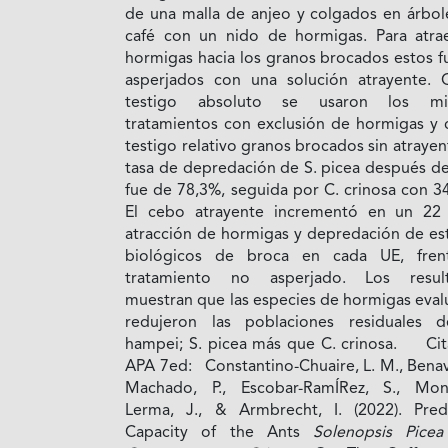
de una malla de anjeo y colgados en árbol
café con un nido de hormigas. Para atrae
hormigas hacia los granos brocados estos f
asperjados con una solución atrayente.
testigo absoluto se usaron los mi
tratamientos con exclusión de hormigas y
testigo relativo granos brocados sin atrayen
tasa de depredación de S. picea después de
fue de 78,3%, seguida por C. crinosa con 3
El cebo atrayente incrementó en un 22
atracción de hormigas y depredación de es
biológicos de broca en cada UE, fren
tratamiento no asperjado. Los resul
muestran que las especies de hormigas eval
redujeron las poblaciones residuales 
hampei; S. picea más que C. crinosa. Cit
APA 7ed: Constantino-Chuaire, L. M., Benav
Machado, P., Escobar-RamÍRez, S., Mon
Lerma, J., & Armbrecht, I. (2022). Pred
Capacity of the Ants
Solenopsis Picea