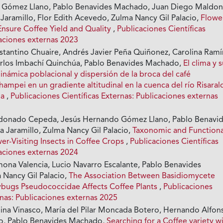
 Gómez Llano, Pablo Benavides Machado, Juan Diego Maldo
Jaramillo, Flor Edith Acevedo, Zulma Nancy Gil Palacio,
Flowe
 Ensure Coffee Yield and Quality
,
Publicaciones Científicas
caciones externas 2023
stantino Chuaire, Andrés Javier Peña Quiñonez, Carolina Ramí
Carlos Imbachí Quinchúa, Pablo Benavides Machado,
El clima y 
dinámica poblacional y dispersión de la broca del café
mpei en un gradiente altitudinal en la cuenca del río Risaral
ia
,
Publicaciones Científicas Externas: Publicaciones externas
donado Cepeda, Jesús Hernando Gómez Llano, Pablo Benavi
a Jaramillo, Zulma Nancy Gil Palacio,
Taxonomic and Functiona
wer-Visiting Insects in Coffee Crops
,
Publicaciones Científicas
caciones externas 2024
ona Valencia, Lucio Navarro Escalante, Pablo Benavides
Nancy Gil Palacio,
The Association Between Basidiomycete
bugs Pseudococcidae Affects Coffee Plants
,
Publicaciones
rnas: Publicaciones externas 2025
ina Vinasco, María del Pilar Moncada Botero, Hernando Alfon
ro, Pablo Benavides Machado,
Searching for a Coffee variety w