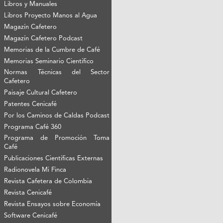
Libros y Manuales
Libros Proyecto Manos al Agua
Magazín Cafetero
Magazín Cafetero Podcast
Memorias de la Cumbre de Café
Memorias Seminario Científico
Normas Técnicas del Sector
Cafetero
Paisaje Cultural Cafetero
Patentes Cenicafé
Por los Caminos de Caldas Podcast
Programa Café 360
Programa de Promoción Toma
Café
Publicaciones Científicas Externas
Radionovela Mi Finca
Revista Cafetera de Colombia
Revista Cenicafé
Revista Ensayos sobre Economía
Software Cenicafé