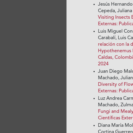
Jesús Hernando
Cepeda, Juliana 
Visiting Insects
Externas: Publi
Luis Miguel Con
Carabalí, Luis 
relación con la 
Hypothenemus ha
Caldas, Colomb
2024
Juan Diego Mal
Machado, Julian
Diversity of Flo
Externas: Publi
Luz Andrea Carm
Machado, Zulma 
Fungi and Mealy
Científicas Exte
Diana María Mol
Cortina Guerre