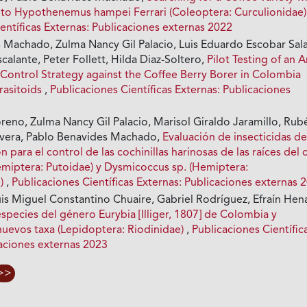
ct to Hypothenemus hampei Ferrari (Coleoptera: Curculionidae
entíficas Externas: Publicaciones externas 2022
 Machado, Zulma Nancy Gil Palacio, Luis Eduardo Escobar Sala
calante, Peter Follett, Hilda Diaz-Soltero,
Pilot Testing of an A
 Control Strategy against the Coffee Berry Borer in Colombia
rasitoids
,
Publicaciones Científicas Externas: Publicaciones
reno, Zulma Nancy Gil Palacio, Marisol Giraldo Jaramillo, Rub
ivera, Pablo Benavides Machado,
Evaluación de insecticidas d
 para el control de las cochinillas harinosas de las raíces del c
emiptera: Putoidae) y Dysmicoccus sp. (Hemiptera:
e)
,
Publicaciones Científicas Externas: Publicaciones externas 
Luis Miguel Constantino Chuaire, Gabriel Rodríguez, Efraín Hen
especies del género Eurybia [Illiger, 1807] de Colombia y
nuevos taxa (Lepidoptera: Riodinidae)
,
Publicaciones Científic
caciones externas 2023
>>