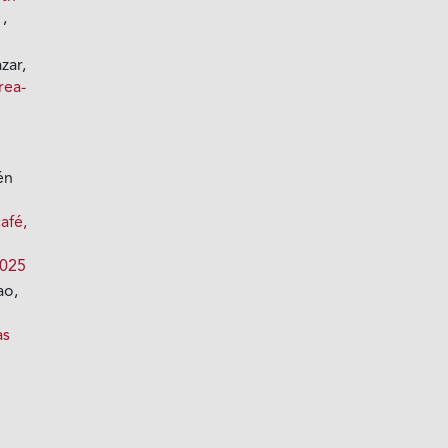
)
,
zar,
rea-
én
e
afé,
2025
ao,
as