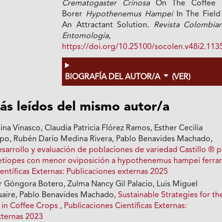
Crematogaster Crinosa
On The Coffee B
Borer
Hypothenemus Hampei
In The Field
An Attractant Solution.
Revista Colombia
Entomología
,
https://doi.org/10.25100/socolen.v48i2.113
BIOGRAFÍA DEL AUTOR/A
(VER)
ás leídos del mismo autor/a
na Vinasco, Claudia Patricia Flórez Ramos, Esther Cecilia
po, Rubén Darío Medina Rivera, Pablo Benavides Machado,
esarrollo y evaluación de poblaciones de variedad Castillo ® 
etíopes con menor oviposición a hypothenemus hampei ferra
entíficas Externas: Publicaciones externas 2025
 Góngora Botero, Zulma Nancy Gil Palacio, Luis Miguel
uaire, Pablo Benavides Machado,
Sustainable Strategies for th
s in Coffee Crops
,
Publicaciones Científicas Externas:
xternas 2023