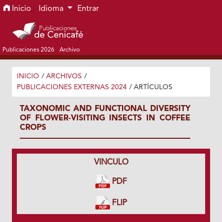
Ir al menú de navegación principal
Ir al contenido principal
Ir al pie de página del sitio
Inicio
Idioma
Entrar
Publicaciones 2026
Archivo
INICIO
/
ARCHIVOS
/
PUBLICACIONES EXTERNAS 2024
/
ARTÍCULOS
TAXONOMIC AND FUNCTIONAL DIVERSITY
OF FLOWER-VISITING INSECTS IN COFFEE
CROPS
VINCULO
PDF
FLIP