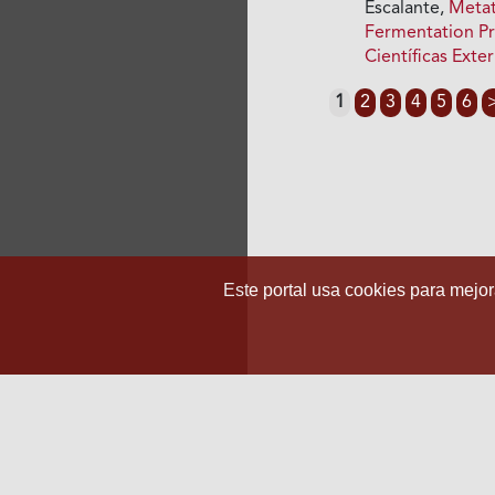
Escalante,
Metat
Fermentation P
Científicas Exte
1
2
3
4
5
6
Este portal usa cookies para mejora