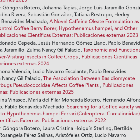
xternas 2023
 Góngora Botero, Johanna Tapias, Jorge Luis Jaramillo Gonzá
ina Rivera, Sebastián González, Tatiana Restrepo, Herley
o Benavides Machado,
A Novel Caffeine Oleate Formulation as
Control Coffee Berry Borer, Hypothenemus hampei, and Other
blicaciones Científicas Externas: Publicaciones externas 2023
donado Cepeda, Jesús Hernando Gómez Llano, Pablo Benavi
a Jaramillo, Zulma Nancy Gil Palacio,
Taxonomic and Functiona
wer-Visiting Insects in Coffee Crops
,
Publicaciones Científicas
caciones externas 2024
ona Valencia, Lucio Navarro Escalante, Pablo Benavides
Nancy Gil Palacio,
The Association Between Basidiomycete
bugs Pseudococcidae Affects Coffee Plants
,
Publicaciones
rnas: Publicaciones externas 2025
ina Vinasco, María del Pilar Moncada Botero, Hernando Alfon
ro, Pablo Benavides Machado,
Searching for a Coffee variety w
ct to Hypothenemus hampei Ferrari (Coleoptera: Curculionidae
entíficas Externas: Publicaciones externas 2022
 Góngora Botero, Laura Cristina Holguín Sterling, Bertilda
Rosangela Pérez Salinas, Aristófeles Ortiz, Lucio Navarro