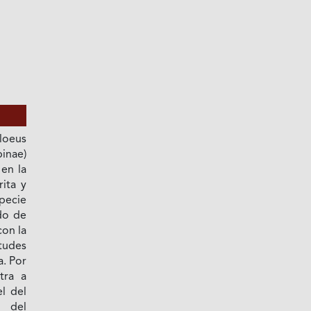
loeus
nae)
en la
ita y
pecie
do de
con la
itudes
a. Por
tra a
l del
 del