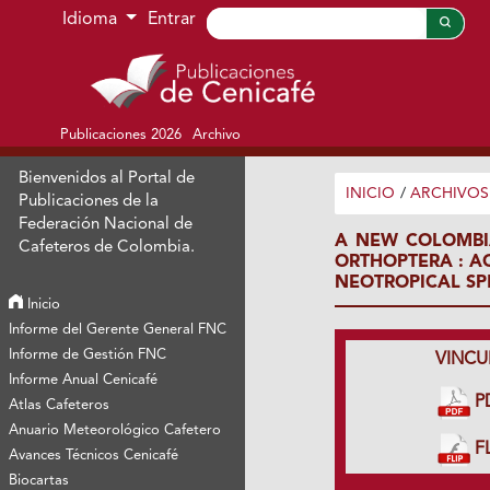
Ir al menú de navegación principal
Ir al contenido principal
Ir al pie de página del sitio
Idioma
Entrar
Publicaciones 2026
Archivo
Bienvenidos al Portal de
INICIO
/
ARCHIVOS
Publicaciones de la
Federación Nacional de
A NEW COLOMBIA
Cafeteros de Colombia.
ORTHOPTERA : A
NEOTROPICAL SP
Inicio
Informe del Gerente General FNC
Informe de Gestión FNC
VINCU
Informe Anual Cenicafé
P
Atlas Cafeteros
Anuario Meteorológico Cafetero
FL
Avances Técnicos Cenicafé
Biocartas