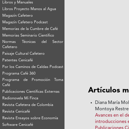
Libros y Manuales
Libros Proyecto Manos al Agua
Magazín Cafetero
Magazín Cafetero Podcast
Memorias de la Cumbre de Café
Memorias Seminario Científico
Normas Técnicas del Sector
Cafetero
Paisaje Cultural Cafetero
Patentes Cenicafé
Por los Caminos de Caldas Podcast
Programa Café 360
Programa de Promoción Toma
Café
Artículos m
Publicaciones Científicas Externas
Radionovela Mi Finca
Diana María Moli
Revista Cafetera de Colombia
Montoya Restre
Revista Cenicafé
Avances en el d
Revista Ensayos sobre Economía
introducciones 
Software Cenicafé
Publicaciones Ci