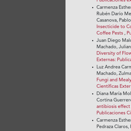
Publicaciones e
Carmenza Esther
Rubén Darío Med
Casanova, Pabl
Insecticide to 
Coffee Pests
,
Pu
Juan Diego Mal
Machado, Julian
Diversity of Flo
Externas: Publi
Luz Andrea Carm
Machado, Zulma 
Fungi and Mealy
Científicas Exte
Diana María Mol
Cortina Guerre
antibiosis effe
Publicaciones Ci
Carmenza Esther
Pedraza Claros, 