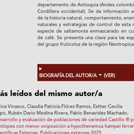
departamento de Antioquia (Andes colombi
Cordillera occidental). Se da información 
de la historia natural, comportamiento, en
naturales y estrategias de control de esta
especie de saltamonte enmascarado en cul
de café. Se presenta una clave para las es
del grupo fruticolus de la región Neotropica
BIOGRAFÍA DEL AUTOR/A
(VER)
ás leídos del mismo autor/a
na Vinasco, Claudia Patricia Flórez Ramos, Esther Cecilia
po, Rubén Darío Medina Rivera, Pablo Benavides Machado,
esarrollo y evaluación de poblaciones de variedad Castillo ® 
etíopes con menor oviposición a hypothenemus hampei ferra
entíficas Externas: Publicaciones externas 2025