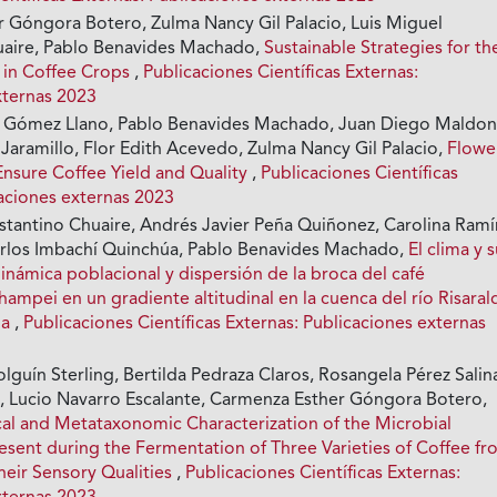
 Góngora Botero, Zulma Nancy Gil Palacio, Luis Miguel
uaire, Pablo Benavides Machado,
Sustainable Strategies for th
s in Coffee Crops
,
Publicaciones Científicas Externas:
xternas 2023
 Gómez Llano, Pablo Benavides Machado, Juan Diego Maldo
Jaramillo, Flor Edith Acevedo, Zulma Nancy Gil Palacio,
Flowe
 Ensure Coffee Yield and Quality
,
Publicaciones Científicas
caciones externas 2023
stantino Chuaire, Andrés Javier Peña Quiñonez, Carolina Ramí
Carlos Imbachí Quinchúa, Pablo Benavides Machado,
El clima y 
dinámica poblacional y dispersión de la broca del café
mpei en un gradiente altitudinal en la cuenca del río Risaral
ia
,
Publicaciones Científicas Externas: Publicaciones externas
olguín Sterling, Bertilda Pedraza Claros, Rosangela Pérez Salin
iz, Lucio Navarro Escalante, Carmenza Esther Góngora Botero,
al and Metataxonomic Characterization of the Microbial
sent during the Fermentation of Three Varieties of Coffee f
eir Sensory Qualities
,
Publicaciones Científicas Externas: