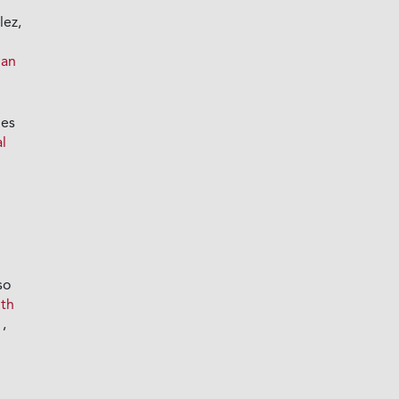
lez,
 an
des
l
so
ith
)
,