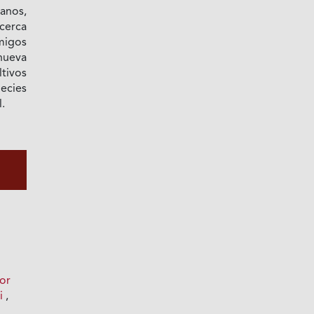
anos,
acerca
emigos
 nueva
tivos
pecies
l.
por
ri
,