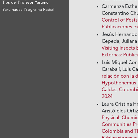
Tips del Profesor Yarumo
Carmenza Esther
Yarumadas Programa Radial
Constantino Ch
Control of Pest
Publicaciones e
Jesús Hernando
Cepeda, Juliana 
Visiting Insects
Externas: Publi
Luis Miguel Con
Carabalí, Luis 
relación con la 
Hypothenemus ha
Caldas, Colomb
2024
Laura Cristina H
Aristófeles Ort
Physical–Chemic
Communities Pre
Colombia and Th