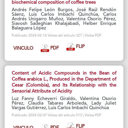
biochemical composition of coffee trees
Andrés Felipe León Burgos, José Raúl Rendón
Sáenz, Luis Carlos Imbachí Quinchúa, Carlos
Andrés Unigarro Muñoz, Valentina Osorio Pérez,
Siavosh Sadeghian Khalajabadi, Helber Enrique
Balaguera López
Publicado: 2024-02-16 Visitas del artículo 327 | Visitas PDF
FLIP
PDF
VINCULO
Content of Acidic Compounds in the Bean of
Coffea arabica L., Produced in the Department of
Cesar (Colombia), and Its Relationship with the
Sensorial Attribute of Acidity
Luz Fanny Echeverri Giraldo, Valentina Osorio
Pérez, Claudia Tabares Arboleda, Lady Juliet
Vargas Gutiérrez, Luis Carlos Imbachí Quinchúa
Publicado: 2024-02-07 Visitas del artículo 513 | Visitas PDF
FLIP