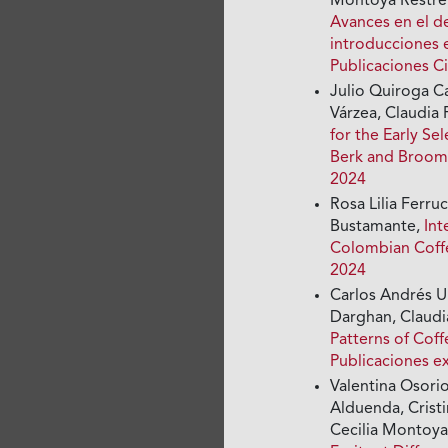
Montoya Restre
Avances en el d
introducciones 
Publicaciones Ci
Julio Quiroga C
Várzea, Claudia 
for the Early Se
Berk and Broo
2024
Rosa Lilia Ferr
Bustamante,
Int
Colombian Cof
2024
Carlos Andrés U
Darghan, Claudi
Patterns of Coff
Publicaciones e
Valentina Osori
Alduenda, Cristi
Cecilia Montoy