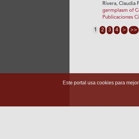
Rivera, Claudia 
germplasm of Co
Publicaciones Ci
1
2
3
4
>
>>
Este portal usa cookies para mejora