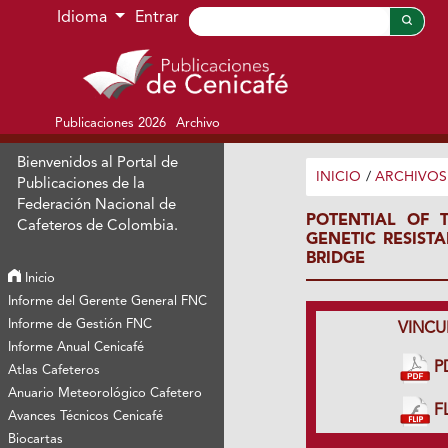
Ir al menú de navegación principal
Ir al contenido principal
Ir al pie de página del sitio
Idioma
Entrar
Publicaciones 2026
Archivo
Bienvenidos al Portal de
INICIO
/
ARCHIVOS
Publicaciones de la
Federación Nacional de
POTENTIAL OF 
Cafeteros de Colombia.
GENETIC RESIS
BRIDGE
Inicio
Informe del Gerente General FNC
Informe de Gestión FNC
VINCU
Informe Anual Cenicafé
P
Atlas Cafeteros
Anuario Meteorológico Cafetero
FL
Avances Técnicos Cenicafé
Biocartas