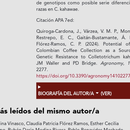
de genotipos como posible serie diferenci
razas en C. kahawae.
Citación APA 7ed:
Quiroga-Cardona, J., Várzea, V. M. P., Mon
Restrepo, E. C., Gaitán-Bustamante, Á. 
Flórez-Ramos, C. P. (2024). Potential o
Colombian Coffee Collection as a Sour
Genetic Resistance to Colletotrichum ka
JM Waller and PD Bridge.
Agronomy
,
1
2277.
https://doi.org/10.3390/agronomy1410227
BIOGRAFÍA DEL AUTOR/A
(VER)
ás leídos del mismo autor/a
na Vinasco, Claudia Patricia Flórez Ramos, Esther Cecilia