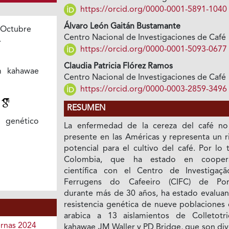
https://orcid.org/0000-0001-5891-1040
Álvaro León Gaitán Bustamante
 Octubre
Centro Nacional de Investigaciones de Café
4
https://orcid.org/0000-0001-5093-0677
Claudia Patricia Flórez Ramos
um kahawae
Centro Nacional de Investigaciones de Café
https://orcid.org/0000-0003-2859-3496
a
RESUMEN
 genético
La enfermedad de la cereza del café no
presente en las Américas y representa un r
potencial para el cultivo del café. Por lo 
Colombia, que ha estado en coopera
científica con el Centro de Investigaç
Ferrugens do Cafeeiro (CIFC) de Por
durante más de 30 años, ha estado evaluan
resistencia genética de nueve poblaciones 
arabica a 13 aislamientos de Colletotr
ernas 2024
kahawae JM Waller y PD Bridge, que son div