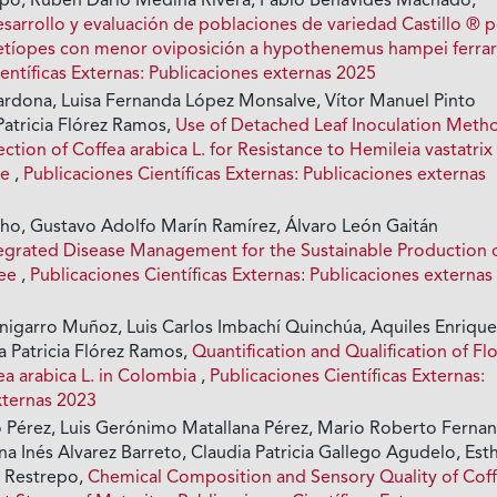
po, Rubén Darío Medina Rivera, Pablo Benavides Machado,
esarrollo y evaluación de poblaciones de variedad Castillo ® 
etíopes con menor oviposición a hypothenemus hampei ferra
entíficas Externas: Publicaciones externas 2025
ardona, Luisa Fernanda López Monsalve, Vítor Manuel Pinto
Patricia Flórez Ramos,
Use of Detached Leaf Inoculation Meth
lection of Coffea arabica L. for Resistance to Hemileia vastatrix
me
,
Publicaciones Científicas Externas: Publicaciones externas
ucho, Gustavo Adolfo Marín Ramírez, Álvaro León Gaitán
egrated Disease Management for the Sustainable Production 
fee
,
Publicaciones Científicas Externas: Publicaciones externas
nigarro Muñoz, Luis Carlos Imbachí Quinchúa, Aquiles Enriqu
a Patricia Flórez Ramos,
Quantification and Qualification of Flo
ea arabica L. in Colombia
,
Publicaciones Científicas Externas:
xternas 2023
o Pérez, Luis Gerónimo Matallana Pérez, Mario Roberto Ferna
na Inés Alvarez Barreto, Claudia Patricia Gallego Agudelo, Est
a Restrepo,
Chemical Composition and Sensory Quality of Cof