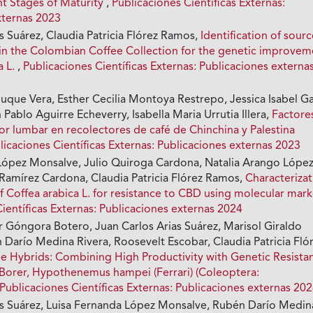
ent Stages of Maturity
,
Publicaciones Científicas Externas:
xternas 2023
s Suárez, Claudia Patricia Flórez Ramos,
Identification of sour
y in the Colombian Coffee Collection for the genetic improve
a L.
,
Publicaciones Científicas Externas: Publicaciones externa
uque Vera, Esther Cecilia Montoya Restrepo, Jessica Isabel Ga
 Pablo Aguirre Echeverry, Isabella Maria Urrutia Illera,
Factore
or lumbar en recolectores de café de Chinchina y Palestina
licaciones Científicas Externas: Publicaciones externas 2023
López Monsalve, Julio Quiroga Cardona, Natalia Arango López
Ramírez Cardona, Claudia Patricia Flórez Ramos,
Characteriza
f Coffea arabica L. for resistance to CBD using molecular mark
ientíficas Externas: Publicaciones externas 2024
 Góngora Botero, Juan Carlos Arias Suárez, Marisol Giraldo
 Darío Medina Rivera, Roosevelt Escobar, Claudia Patricia Fló
e Hybrids: Combining High Productivity with Genetic Resista
 Borer, Hypothenemus hampei (Ferrari) (Coleoptera:
Publicaciones Científicas Externas: Publicaciones externas 20
as Suárez, Luisa Fernanda López Monsalve, Rubén Darío Medin