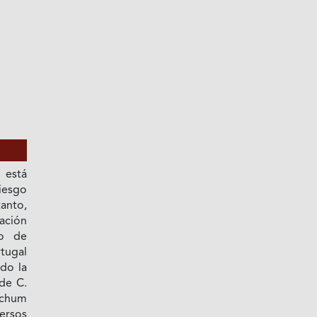
 está
iesgo
tanto,
ción
ão de
tugal
do la
de C.
ichum
ersos