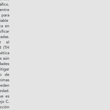
fico.
 entre
 para
iable
ica en
ificar
adas.
ar el
3 (TH
ética
as aún
dades
tigar
to de
nimas
eden
edad.
ue es
ejo C.
ección