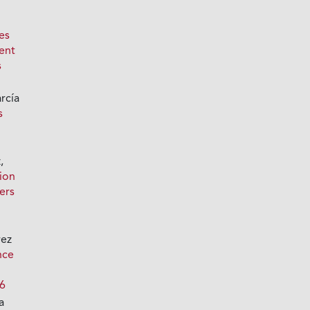
ces
ment
s
rcía
s
,
tion
ers
rez
nce
26
a