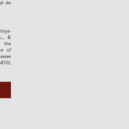
al de
toya-
L., &
f the
ce of
hawae
4
(10),
7