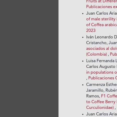
Fruits at Differ
Publicaciones e
Juan Carlos Aria
of male sterilit
of Coffea arabic
2023
Iván Leonardo D
Cristancho, Juan
asociados al dol
(Colombia)
,
Pub
Luisa Fernanda 
Carlos Augusto 
in populations o
,
Publicaciones C
Carmenza Esther
Jaramillo, Rubén
Ramos,
F1 Coffe
to Coffee Berry
Curculionidae)
,
Juan Carlos Ari