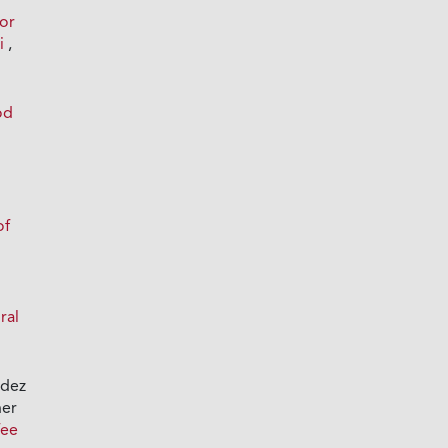
por
ri
,
od
of
e
ral
ndez
her
fee