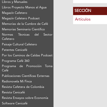
Libros y Manuales
Libros Proyecto Manos al Agua
SECCIÓN
Magazín Cafetero
Magazín Cafetero Podcast
Artículos
Memorias de la Cumbre de Café
Memorias Seminario Científico
Normas Técnicas del Sector
Cafetero
Paisaje Cultural Cafetero
Patentes Cenicafé
Por los Caminos de Caldas Podcast
Programa Café 360
Programa de Promoción Toma
Café
Publicaciones Científicas Externas
Radionovela Mi Finca
Revista Cafetera de Colombia
Revista Cenicafé
Revista Ensayos sobre Economía
Software Cenicafé