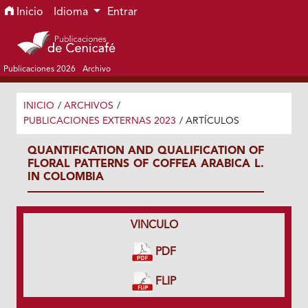
Ir al menú de navegación principal
Ir al contenido principal
Ir al pie de página del sitio
Inicio
Idioma
Entrar
Publicaciones 2026
Archivo
INICIO
/
ARCHIVOS
/
PUBLICACIONES EXTERNAS 2023
/
ARTÍCULOS
QUANTIFICATION AND QUALIFICATION OF
FLORAL PATTERNS OF COFFEA ARABICA L.
IN COLOMBIA
VINCULO
PDF
FLIP