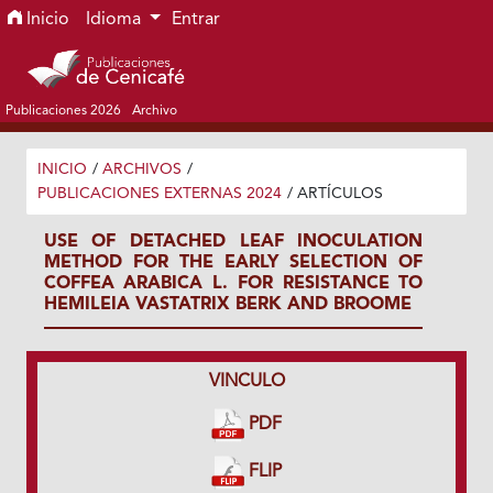
Ir al menú de navegación principal
Ir al contenido principal
Ir al pie de página del sitio
Inicio
Idioma
Entrar
Publicaciones 2026
Archivo
INICIO
/
ARCHIVOS
/
PUBLICACIONES EXTERNAS 2024
/
ARTÍCULOS
USE OF DETACHED LEAF INOCULATION
METHOD FOR THE EARLY SELECTION OF
COFFEA ARABICA L. FOR RESISTANCE TO
HEMILEIA VASTATRIX BERK AND BROOME
VINCULO
PDF
FLIP