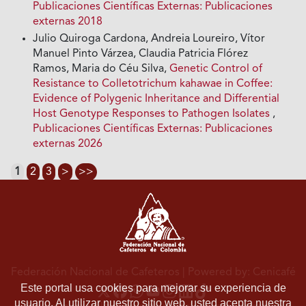
Publicaciones Científicas Externas: Publicaciones
externas 2018
Julio Quiroga Cardona, Andreia Loureiro, Vítor
Manuel Pinto Várzea, Claudia Patricia Flórez
Ramos, Maria do Céu Silva,
Genetic Control of
Resistance to Colletotrichum kahawae in Coffee:
Evidence of Polygenic Inheritance and Differential
Host Genotype Responses to Pathogen Isolates
,
Publicaciones Científicas Externas: Publicaciones
externas 2026
1
2
3
>
>>
Federación Nacional de Cafeteros
| Powered by: Cenicafé
Este portal usa cookies para mejorar su experiencia de
usuario. Al utilizar nuestro sitio web, usted acepta nuestra