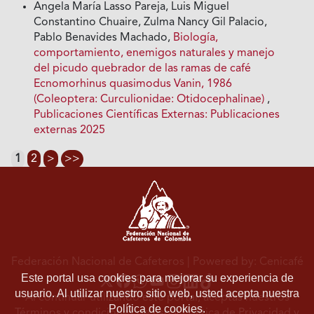
Angela María Lasso Pareja, Luis Miguel
Constantino Chuaire, Zulma Nancy Gil Palacio,
Pablo Benavides Machado,
Biología,
comportamiento, enemigos naturales y manejo
del picudo quebrador de las ramas de café
Ecnomorhinus quasimodus Vanin, 1986
(Coleoptera: Curculionidae: Otidocephalinae)
,
Publicaciones Científicas Externas: Publicaciones
externas 2025
1
2
>
>>
Federación Nacional de Cafeteros
| Powered by: Cenicafé
Este portal usa cookies para mejorar su experiencia de
usuario. Al utilizar nuestro sitio web, usted acepta nuestra
Al continuar utilizando este portal, aceptas nuestros
Política de cookies.
Términos y condiciones de uso
y
Política de Privacidad y