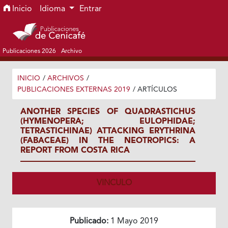
Ir al menú de navegación principal
Ir al contenido principal
Ir al pie de página del sitio
Inicio
Idioma
Entrar
Publicaciones 2026
Archivo
INICIO
/
ARCHIVOS
/
PUBLICACIONES EXTERNAS 2019
/
ARTÍCULOS
ANOTHER SPECIES OF QUADRASTICHUS
(HYMENOPERA; EULOPHIDAE;
TETRASTICHINAE) ATTACKING ERYTHRINA
(FABACEAE) IN THE NEOTROPICS: A
REPORT FROM COSTA RICA
VINCULO
Publicado:
1 Mayo 2019