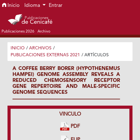
Ir al menú de navegación principal
Ir al contenido principal
Ir al pie de página del sitio
Inicio
Idioma
Entrar
Publicaciones 2026
Archivo
INICIO
/
ARCHIVOS
/
PUBLICACIONES EXTERNAS 2021
/
ARTÍCULOS
A COFFEE BERRY BORER (HYPOTHENEMUS
HAMPEI) GENOME ASSEMBLY REVEALS A
REDUCED CHEMOSENSORY RECEPTOR
GENE REPERTOIRE AND MALE-SPECIFIC
GENOME SEQUENCES
VINCULO
PDF