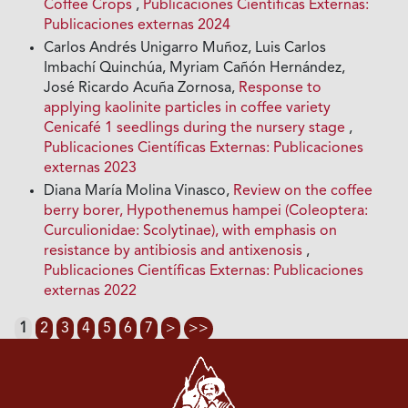
Coffee Crops
,
Publicaciones Científicas Externas:
Publicaciones externas 2024
Carlos Andrés Unigarro Muñoz, Luis Carlos
Imbachí Quinchúa, Myriam Cañón Hernández,
José Ricardo Acuña Zornosa,
Response to
applying kaolinite particles in coffee variety
Cenicafé 1 seedlings during the nursery stage
,
Publicaciones Científicas Externas: Publicaciones
externas 2023
Diana María Molina Vinasco,
Review on the coffee
berry borer, Hypothenemus hampei (Coleoptera:
Curculionidae: Scolytinae), with emphasis on
resistance by antibiosis and antixenosis
,
Publicaciones Científicas Externas: Publicaciones
externas 2022
1
2
3
4
5
6
7
>
>>