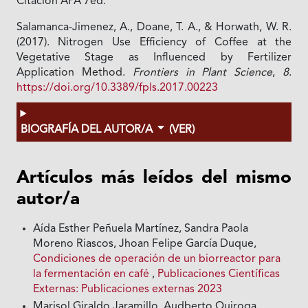
Citación APA 7ed:
Salamanca-Jimenez, A., Doane, T. A., & Horwath, W. R.
(2017). Nitrogen Use Efficiency of Coffee at the
Vegetative Stage as Influenced by Fertilizer
Application Method.
Frontiers in Plant Science
,
8
.
https://doi.org/10.3389/fpls.2017.00223
BIOGRAFÍA DEL AUTOR/A
(VER)
Artículos más leídos del mismo
autor/a
Aída Esther Peñuela Martínez, Sandra Paola
Moreno Riascos, Jhoan Felipe García Duque,
Condiciones de operación de un biorreactor para
la fermentación en café
,
Publicaciones Científicas
Externas: Publicaciones externas 2023
Marisol Giraldo Jaramillo, Audberto Quiroga