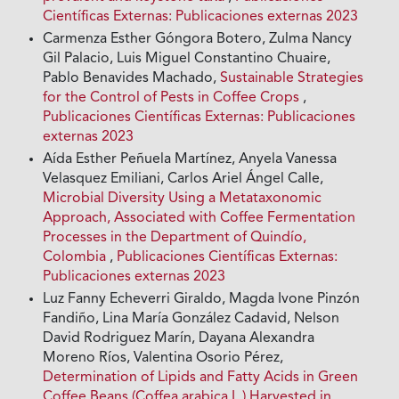
Científicas Externas: Publicaciones externas 2023
Carmenza Esther Góngora Botero, Zulma Nancy
Gil Palacio, Luis Miguel Constantino Chuaire,
Pablo Benavides Machado,
Sustainable Strategies
for the Control of Pests in Coffee Crops
,
Publicaciones Científicas Externas: Publicaciones
externas 2023
Aída Esther Peñuela Martínez, Anyela Vanessa
Velasquez Emiliani, Carlos Ariel Ángel Calle,
Microbial Diversity Using a Metataxonomic
Approach, Associated with Coffee Fermentation
Processes in the Department of Quindío,
Colombia
,
Publicaciones Científicas Externas:
Publicaciones externas 2023
Luz Fanny Echeverri Giraldo, Magda Ivone Pinzón
Fandiño, Lina María González Cadavid, Nelson
David Rodriguez Marín, Dayana Alexandra
Moreno Ríos, Valentina Osorio Pérez,
Determination of Lipids and Fatty Acids in Green
Coffee Beans (Coffea arabica L.) Harvested in