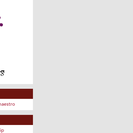
maestro
ip