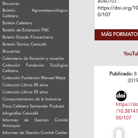
e040107.
Biocartas
https://doi.org/1
Boletín Agrometeorológico
0/107
Cafetero
Boletín Cafetero
Boletín de Extensión FNC
MÁS FORMATOS
Boletín Estado Fitosanitario
Boletín Técnico Cenicafé
Brocartas
YouTu
Calendario de floración y cosecha
Colección Fundación Ecológica
Cafetera
Publicado:
8
Colección Fundación Manuel Mejía
201
Colección Libros 80 años
Colección Libros 85 años
Comportamiento de la Industria
https://do
Finca Cafetera Santander Podcast
/10.3814
Infografías Cenicafé
00/107
Informes de Gestión Comité
Antioquía
Informes de Gestión Comité Caldas