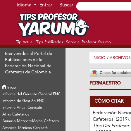
Ir al menú de navegación principal
Ir al contenido principal
Ir al pie de página del sitio
Idioma
Entrar
Buscar
Tip Actual
Tips Publicados
Sobre el Profesor Yarumo
Bienvenidos al Portal de
INICIO
/
ARCHIVOS
Publicaciones de la
Federación Nacional de
Cafeteros de Colombia.
FERMAESTRO
Inicio
Informe del Gerente General FNC
CÓMO CITAR
Informe de Gestión FNC
Informe Anual Cenicafé
Federación Nacio
Atlas Cafeteros
Cafeteros. (2019).
Anuario Meteorológico Cafetero
Tips Del Profesor
Avances Técnicos Cenicafé