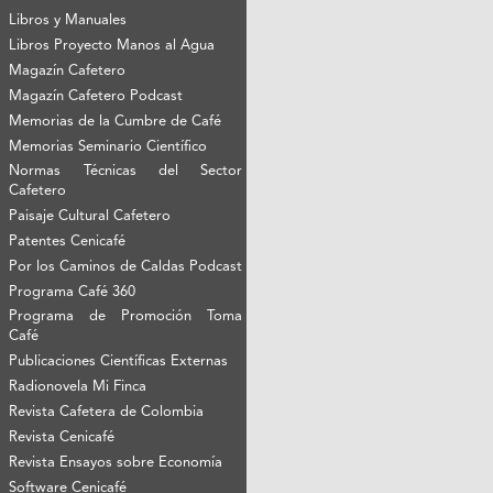
Libros y Manuales
Libros Proyecto Manos al Agua
Magazín Cafetero
Magazín Cafetero Podcast
Memorias de la Cumbre de Café
Memorias Seminario Científico
Normas Técnicas del Sector
Cafetero
Paisaje Cultural Cafetero
Patentes Cenicafé
Por los Caminos de Caldas Podcast
Programa Café 360
Programa de Promoción Toma
Café
Publicaciones Científicas Externas
Radionovela Mi Finca
Revista Cafetera de Colombia
Revista Cenicafé
Revista Ensayos sobre Economía
Software Cenicafé