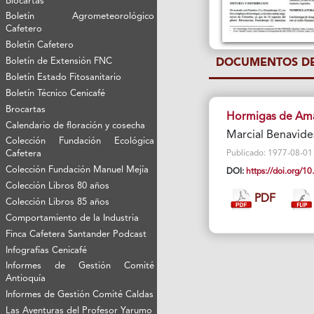
Biocartas
Boletín Agrometeorológico
Cafetero
Boletín Cafetero
Boletín de Extensión FNC
DOCUMENTOS DE
Boletín Estado Fitosanitario
Boletín Técnico Cenicafé
Brocartas
Hormigas de Ama
Calendario de floración y cosecha
Marcial Benavide
Colección Fundación Ecológica
Cafetera
Publicado: 1977-08-01 Vi
Colección Fundación Manuel Mejía
DOI:
https://doi.org/
Colección Libros 80 años
PDF
Colección Libros 85 años
Comportamiento de la Industria
Finca Cafetera Santander Podcast
Infografías Cenicafé
Informes de Gestión Comité
Antioquía
Informes de Gestión Comité Caldas
Las Aventuras del Profesor Yarumo