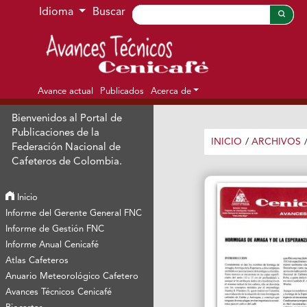
Ir al menú de navegación principal
Ir al contenido principal
Ir al pie de página del sitio
Idioma
Buscar
Avance actual
Publicados
Acerca de
Bienvenidos al Portal de
Publicaciones de la
INICIO
/
ARCHIVOS
Federación Nacional de
Cafeteros de Colombia.
Inicio
Informe del Gerente General FNC
Informe de Gestión FNC
Informe Anual Cenicafé
Atlas Cafeteros
Anuario Meteorológico Cafetero
Avances Técnicos Cenicafé