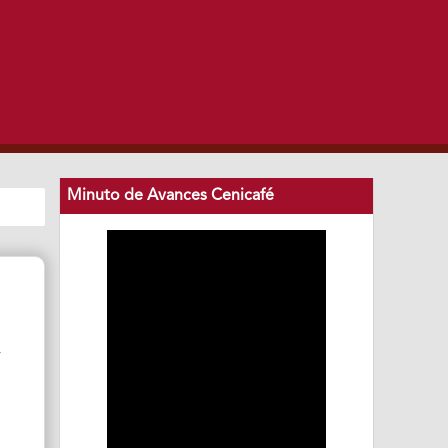
Minuto de Avances Cenicafé
y
e