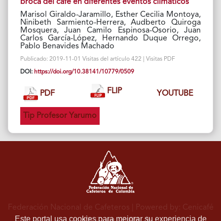
broca del café en diferentes eventos climáticos
Marisol Giraldo-Jaramillo, Esther Cecilia Montoya,
Ninibeth Sarmiento-Herrera, Audberto Quiroga
Mosquera, Juan Camilo Espinosa-Osorio, Juan
Carlos García-López, Hernando Duque Orrego,
Pablo Benavides Machado
Publicado: 2019-11-01 Visitas del artículo 422 | Visitas PDF
DOI:
https://doi.org/10.38141/10779/0509
FLIP
PDF
YOUTUBE
Tip Profesor Yarumo
Federación Nacional de Cafeteros
| Powered by: Cenicafé
Este portal usa cookies para mejorar su experiencia de