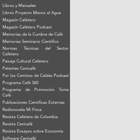
Libros y Manuales
Libros Proyecto Manos al Agua
Magazín Cafetero
Magazín Cafetero Podcast
Memorias de la Cumbre de Café
Memorias Seminario Científico
Normas Técnicas del Sector
Cafetero
Paisaje Cultural Cafetero
Patentes Cenicafé
Por los Caminos de Caldas Podcast
Programa Café 360
Programa de Promoción Toma
Café
Publicaciones Científicas Externas
Radionovela Mi Finca
Revista Cafetera de Colombia
Revista Cenicafé
Revista Ensayos sobre Economía
Software Cenicafé