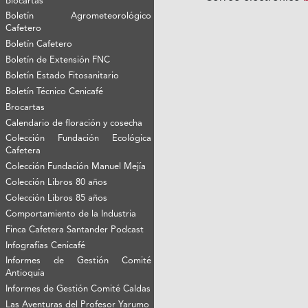
Biocartas
Boletín Agrometeorológico
Cafetero
Boletín Cafetero
Boletín de Extensión FNC
Boletín Estado Fitosanitario
Boletín Técnico Cenicafé
Brocartas
Calendario de floración y cosecha
Colección Fundación Ecológica
Cafetera
Colección Fundación Manuel Mejía
Colección Libros 80 años
Colección Libros 85 años
Comportamiento de la Industria
Finca Cafetera Santander Podcast
Infografías Cenicafé
Informes de Gestión Comité
Antioquía
Informes de Gestión Comité Caldas
Las Aventuras del Profesor Yarumo