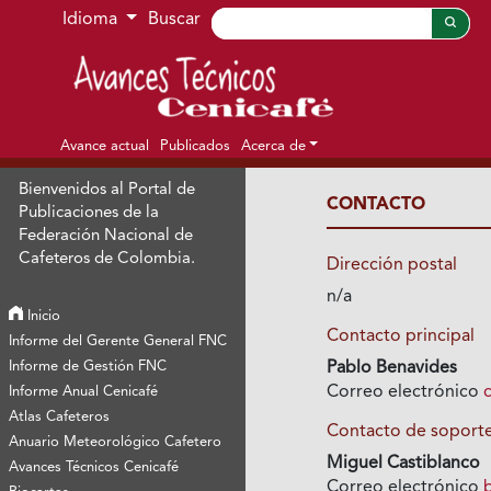
Ir al menú de navegación principal
Ir al contenido principal
Ir al pie de página del sitio
Idioma
Buscar
Avance actual
Publicados
Acerca de
Bienvenidos al Portal de
CONTACTO
Publicaciones de la
Federación Nacional de
Cafeteros de Colombia.
Dirección postal
n/a
Inicio
Contacto principal
Informe del Gerente General FNC
Informe de Gestión FNC
Pablo Benavides
Correo electrónico
Informe Anual Cenicafé
Atlas Cafeteros
Contacto de soport
Anuario Meteorológico Cafetero
Miguel Castiblanco
Avances Técnicos Cenicafé
Correo electrónico