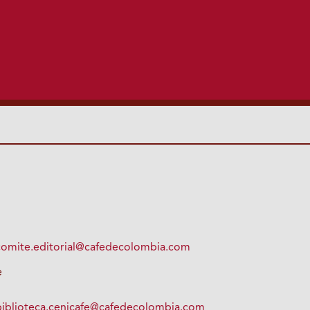
comite.editorial@cafedecolombia.com
e
biblioteca.cenicafe@cafedecolombia.com