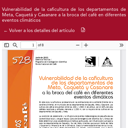
Ir al menú de navegación principal
Ir al contenido principal
Ir al pie de página del sitio
Inicio
Idioma
Buscar
Vulnerabilidad de la caficultura de los departamentos de
Meta, Caquetá y Casanare a la broca del café en diferentes
eventos climáticos
Descargar PDF
← Volver a los detalles del artículo
Avance actual
Publicados
Acerca de
Federación Nacional de Cafeteros
| Powered by: Cenicafé
Al continuar utilizando este portal, aceptas nuestros
Términos y condiciones de uso
y
Política de Privacidad y
Tratamiento de Datos Personales
.