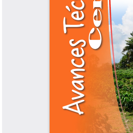
Libros y Manuales
Libros Proyecto Manos al Agua
Magazín Cafetero
Magazín Cafetero Podcast
Memorias de la Cumbre de Café
Memorias Seminario Científico
Normas Técnicas del Sector
Cafetero
Paisaje Cultural Cafetero
Patentes Cenicafé
Por los Caminos de Caldas Podcast
Programa Café 360
Programa de Promoción Toma
Café
Publicaciones Científicas Externas
Radionovela Mi Finca
Revista Cafetera de Colombia
Revista Cenicafé
Revista Ensayos sobre Economía
Software Cenicafé