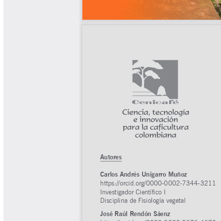
Tips del Profesor Yarumo
Yarumadas Programa Radial