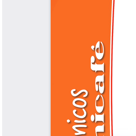
Biocartas
Boletín Agrometeorológico
Cafetero
Boletín Cafetero
Boletín de Extensión FNC
Boletín Estado Fitosanitario
Boletín Técnico Cenicafé
Brocartas
Calendario de floración y cosecha
Colección Fundación Ecológica
Cafetera
Colección Fundación Manuel Mejía
Colección Libros 80 años
Colección Libros 85 años
Comportamiento de la Industria
Finca Cafetera Santander Podcast
Infografías Cenicafé
Informes de Gestión Comité
Antioquía
Informes de Gestión Comité Caldas
Las Aventuras del Profesor Yarumo