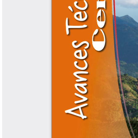
Libros y Manuales
Libros Proyecto Manos al Agua
Magazín Cafetero
Magazín Cafetero Podcast
Memorias de la Cumbre de Café
Memorias Seminario Científico
Normas Técnicas del Sector
Cafetero
Paisaje Cultural Cafetero
Patentes Cenicafé
Por los Caminos de Caldas Podcast
Programa Café 360
Programa de Promoción Toma
Café
Publicaciones Científicas Externas
Radionovela Mi Finca
Revista Cafetera de Colombia
Revista Cenicafé
Revista Ensayos sobre Economía
Software Cenicafé