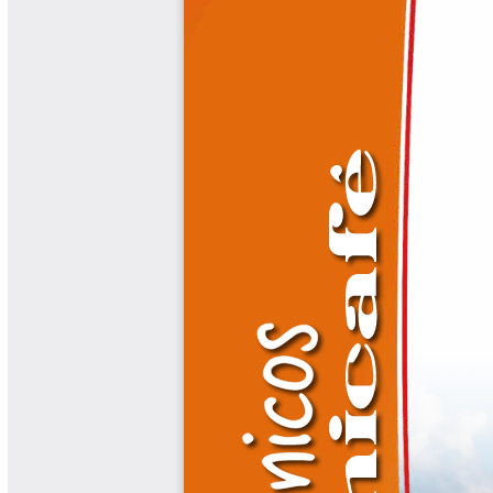
Biocartas
Boletín Agrometeorológico
Cafetero
Boletín Cafetero
Boletín de Extensión FNC
Boletín Estado Fitosanitario
Boletín Técnico Cenicafé
Brocartas
Calendario de floración y cosecha
Colección Fundación Ecológica
Cafetera
Colección Fundación Manuel Mejía
Colección Libros 80 años
Colección Libros 85 años
Comportamiento de la Industria
Finca Cafetera Santander Podcast
Infografías Cenicafé
Informes de Gestión Comité
Antioquía
Informes de Gestión Comité Caldas
Las Aventuras del Profesor Yarumo