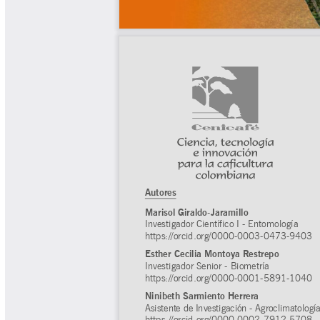
Tips del Profesor Yarumo
Yarumadas Programa Radial