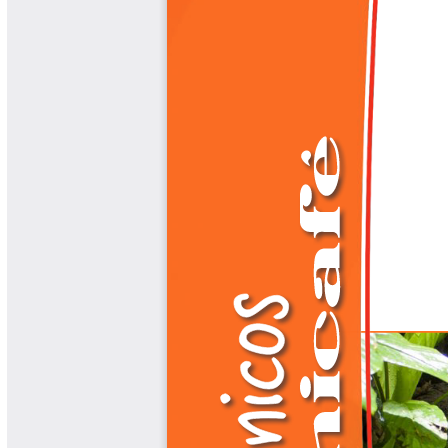
Biocartas
Boletín Agrometeorológico
Cafetero
Boletín Cafetero
Boletín de Extensión FNC
Boletín Estado Fitosanitario
Boletín Técnico Cenicafé
Brocartas
Calendario de floración y cosecha
Colección Fundación Ecológica
Cafetera
Colección Fundación Manuel Mejía
Colección Libros 80 años
Colección Libros 85 años
Comportamiento de la Industria
Finca Cafetera Santander Podcast
Infografías Cenicafé
Informes de Gestión Comité
Antioquía
Informes de Gestión Comité Caldas
Las Aventuras del Profesor Yarumo