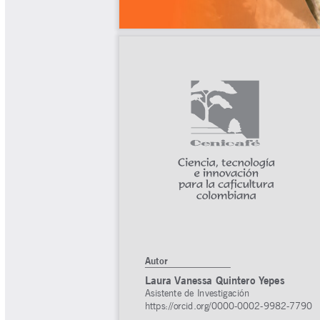
Tips del Profesor Yarumo
Yarumadas Programa Radial