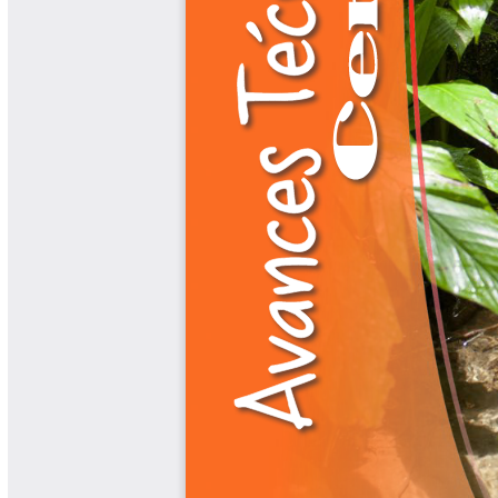
Libros y Manuales
Libros Proyecto Manos al Agua
Magazín Cafetero
Magazín Cafetero Podcast
Memorias de la Cumbre de Café
Memorias Seminario Científico
Normas Técnicas del Sector
Cafetero
Paisaje Cultural Cafetero
Patentes Cenicafé
Por los Caminos de Caldas Podcast
Programa Café 360
Programa de Promoción Toma
Café
Publicaciones Científicas Externas
Radionovela Mi Finca
Revista Cafetera de Colombia
Revista Cenicafé
Revista Ensayos sobre Economía
Software Cenicafé