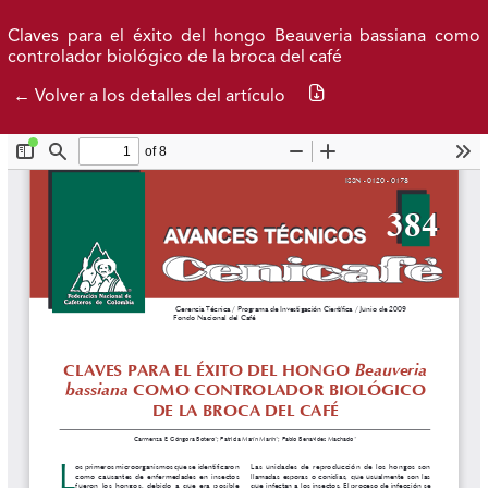
Ir al menú de navegación principal
Ir al contenido principal
Ir al pie de página del sitio
Inicio
Idioma
Buscar
Claves para el éxito del hongo Beauveria bassiana como
controlador biológico de la broca del café
Descargar PDF
← Volver a los detalles del artículo
Avance actual
Publicados
Acerca de
Federación Nacional de Cafeteros
| Powered by: Cenicafé
Al continuar utilizando este portal, aceptas nuestros
Términos y condiciones de uso
y
Política de Privacidad y
Tratamiento de Datos Personales
.