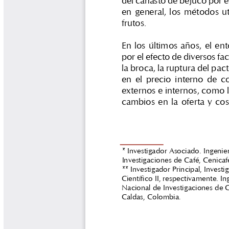
Libros y Manuales
Libros Proyecto Manos al Agua
Magazín Cafetero
Magazín Cafetero Podcast
Memorias de la Cumbre de Café
Memorias Seminario Científico
Normas Técnicas del Sector
Cafetero
Paisaje Cultural Cafetero
Patentes Cenicafé
Por los Caminos de Caldas Podcast
Programa Café 360
Programa de Promoción Toma
Café
Publicaciones Científicas Externas
Radionovela Mi Finca
Revista Cafetera de Colombia
Revista Cenicafé
Revista Ensayos sobre Economía
Software Cenicafé