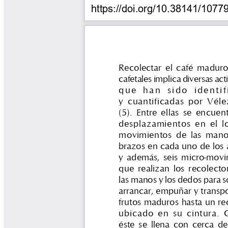
Tips del Profesor Yarumo
Yarumadas Programa Radial