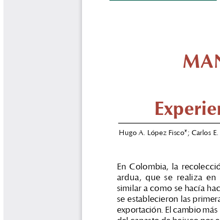
Biocartas
Boletín Agrometeorológico
Cafetero
Boletín Cafetero
Boletín de Extensión FNC
Boletín Estado Fitosanitario
Boletín Técnico Cenicafé
Brocartas
Calendario de floración y cosecha
Colección Fundación Ecológica
Cafetera
Colección Fundación Manuel Mejía
Colección Libros 80 años
Colección Libros 85 años
Comportamiento de la Industria
Finca Cafetera Santander Podcast
Infografías Cenicafé
Informes de Gestión Comité
Antioquía
Informes de Gestión Comité Caldas
Las Aventuras del Profesor Yarumo