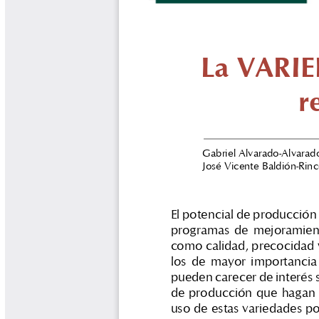
Biocartas
Boletín Agrometeorológico
Cafetero
Boletín Cafetero
Boletín de Extensión FNC
Boletín Estado Fitosanitario
Boletín Técnico Cenicafé
Brocartas
Calendario de floración y cosecha
Colección Fundación Ecológica
Cafetera
Colección Fundación Manuel Mejía
Colección Libros 80 años
Colección Libros 85 años
Comportamiento de la Industria
Finca Cafetera Santander Podcast
Infografías Cenicafé
Informes de Gestión Comité
Antioquía
Informes de Gestión Comité Caldas
Las Aventuras del Profesor Yarumo