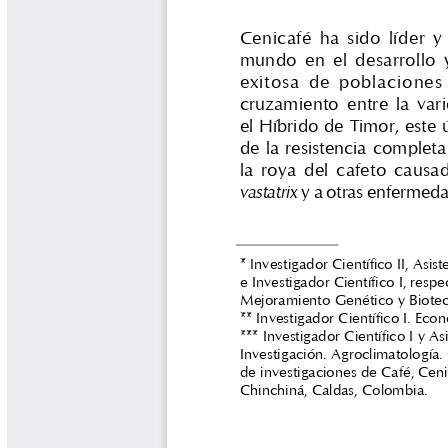
Libros y Manuales
Libros Proyecto Manos al Agua
Magazín Cafetero
Magazín Cafetero Podcast
Memorias de la Cumbre de Café
Memorias Seminario Científico
Normas Técnicas del Sector
Cafetero
Paisaje Cultural Cafetero
Patentes Cenicafé
Por los Caminos de Caldas Podcast
Programa Café 360
Programa de Promoción Toma
Café
Publicaciones Científicas Externas
Radionovela Mi Finca
Revista Cafetera de Colombia
Revista Cenicafé
Revista Ensayos sobre Economía
Software Cenicafé