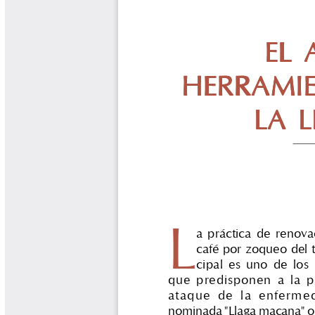
Biocartas
Boletín Agrometeorológico
Cafetero
Boletín Cafetero
Boletín de Extensión FNC
Boletín Estado Fitosanitario
Boletín Técnico Cenicafé
Brocartas
Calendario de floración y cosecha
Colección Fundación Ecológica
Cafetera
Colección Fundación Manuel Mejía
Colección Libros 80 años
Colección Libros 85 años
Comportamiento de la Industria
Finca Cafetera Santander Podcast
Infografías Cenicafé
Informes de Gestión Comité
Antioquía
Informes de Gestión Comité Caldas
Las Aventuras del Profesor Yarumo