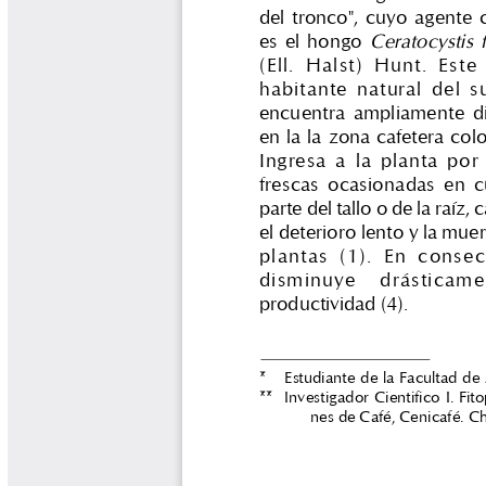
Libros y Manuales
Libros Proyecto Manos al Agua
Magazín Cafetero
Magazín Cafetero Podcast
Memorias de la Cumbre de Café
Memorias Seminario Científico
Normas Técnicas del Sector
Cafetero
Paisaje Cultural Cafetero
Patentes Cenicafé
Por los Caminos de Caldas Podcast
Programa Café 360
Programa de Promoción Toma
Café
Publicaciones Científicas Externas
Radionovela Mi Finca
Revista Cafetera de Colombia
Revista Cenicafé
Revista Ensayos sobre Economía
Software Cenicafé