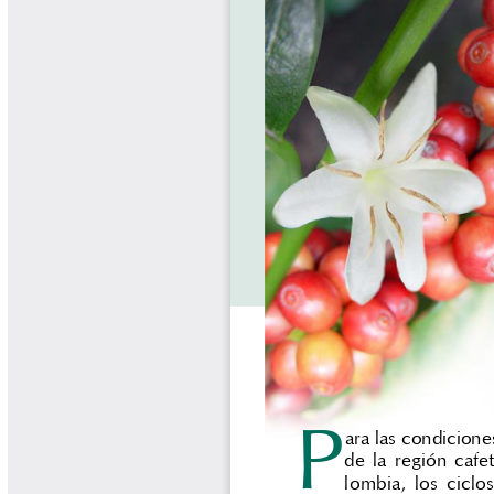
Biocartas
Boletín Agrometeorológico
Cafetero
Boletín Cafetero
Boletín de Extensión FNC
Boletín Estado Fitosanitario
Boletín Técnico Cenicafé
Brocartas
Calendario de floración y cosecha
Colección Fundación Ecológica
Cafetera
Colección Fundación Manuel Mejía
Colección Libros 80 años
Colección Libros 85 años
Comportamiento de la Industria
Finca Cafetera Santander Podcast
Infografías Cenicafé
Informes de Gestión Comité
Antioquía
Informes de Gestión Comité Caldas
Las Aventuras del Profesor Yarumo