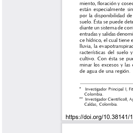
Libros y Manuales
Libros Proyecto Manos al Agua
Magazín Cafetero
Magazín Cafetero Podcast
Memorias de la Cumbre de Café
Memorias Seminario Científico
Normas Técnicas del Sector
Cafetero
Paisaje Cultural Cafetero
Patentes Cenicafé
Por los Caminos de Caldas Podcast
Programa Café 360
Programa de Promoción Toma
Café
Publicaciones Científicas Externas
Radionovela Mi Finca
Revista Cafetera de Colombia
Revista Cenicafé
Revista Ensayos sobre Economía
Software Cenicafé