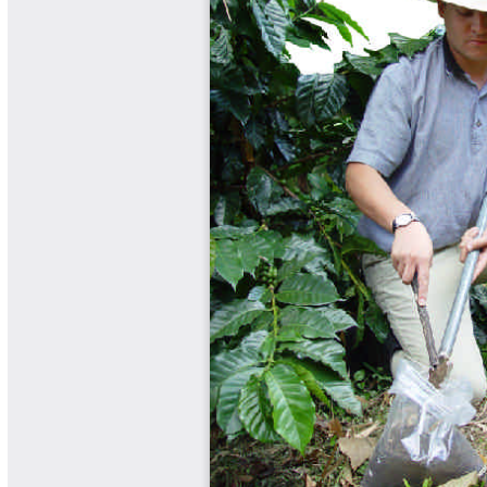
Libros y Manuales
Libros Proyecto Manos al Agua
Magazín Cafetero
Magazín Cafetero Podcast
Memorias de la Cumbre de Café
Memorias Seminario Científico
Normas Técnicas del Sector
Cafetero
Paisaje Cultural Cafetero
Patentes Cenicafé
Por los Caminos de Caldas Podcast
Programa Café 360
Programa de Promoción Toma
Café
Publicaciones Científicas Externas
Radionovela Mi Finca
Revista Cafetera de Colombia
Revista Cenicafé
Revista Ensayos sobre Economía
Software Cenicafé