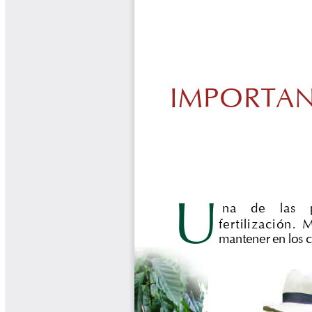
Biocartas
Boletín Agrometeorológico
Cafetero
Boletín Cafetero
Boletín de Extensión FNC
Boletín Estado Fitosanitario
Boletín Técnico Cenicafé
Brocartas
Calendario de floración y cosecha
Colección Fundación Ecológica
Cafetera
Colección Fundación Manuel Mejía
Colección Libros 80 años
Colección Libros 85 años
Comportamiento de la Industria
Finca Cafetera Santander Podcast
Infografías Cenicafé
Informes de Gestión Comité
Antioquía
Informes de Gestión Comité Caldas
Las Aventuras del Profesor Yarumo