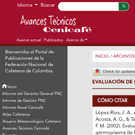
Ir al menú de navegación principal
Ir al contenido principal
Ir al pie de página del sitio
Idioma
Buscar
Avance actual
Publicados
Acerca de
Bienvenidos al Portal de
INICIO
/
ARCHIVOS
Publicaciones de la
Federación Nacional de
Cafeteros de Colombia.
EVALUACIÓN DE 
Inicio
Informe del Gerente General FNC
CÓMO CITAR
Informe de Gestión FNC
Informe Anual Cenicafé
López-Ríos, J. A.,
Atlas Cafeteros
Acosta, A. G., & T
Anuario Meteorológico Cafetero
F. M. (2002). Eval
Avances Técnicos Cenicafé
germoplasma de Pa