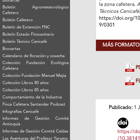
Biocartas
la zona cafetera.
A
Boletín Agrometeorológico
Técnicos Cenicafé
Cafetero
https://doi.org/1
Boletín Cafetero
9/0301
Boletín de Extensión FNC
Boletín Estado Fitosanitario
Boletín Técnico Cenicafé
MÁS FORMATOS
Brocartas
Calendario de floración y cosecha
Colección Fundación Ecológica
P
Cafetera
Colección Fundación Manuel Mejía
FL
Colección Libros 80 años
Colección Libros 85 años
Comportamiento de la Industria
Finca Cafetera Santander Podcast
Publicado:
1 J
Infografías Cenicafé
Informes de Gestión Comité
Antioquía
Informes de Gestión Comité Caldas
https://do
/10.3814
Las Aventuras del Profesor Yarumo