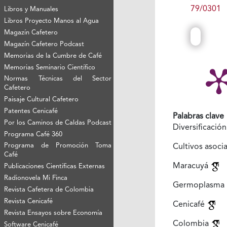
79/0301
Libros y Manuales
Libros Proyecto Manos al Agua
Magazín Cafetero
Magazín Cafetero Podcast
Memorias de la Cumbre de Café
Memorias Seminario Científico
Normas Técnicas del Sector
Cafetero
Paisaje Cultural Cafetero
Patentes Cenicafé
Palabras clave
Por los Caminos de Caldas Podcast
Diversificació
Programa Café 360
Programa de Promoción Toma
Cultivos asoc
Café
Maracuyá
Publicaciones Científicas Externas
Radionovela Mi Finca
Germoplasma
Revista Cafetera de Colombia
Revista Cenicafé
Cenicafé
Revista Ensayos sobre Economía
Colombia
Software Cenicafé