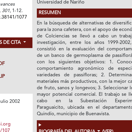
Universidad de Nariño
vances
,
301
, 1-12.
RESUMEN
0.38141/1077
En la búsqueda de alternativas de diversifi
para la zona cafetera, con el apoyo de eco
de Colciencias se llevó a cabo un traba
 DE CITA
investigación, entre los años 1999-2002
consistió en la evaluación del comportam
de un banco de germoplasma de passiflorá
con los siguientes objetivos: 1. Conoc
DF
comportamiento agronómico de espec
variedades de passifloras; 2. Determina
IP
materiales más productivos, con la mejor c
de fruto, sanos y longevos; 3. Seleccionar 
mayor potencial comercial. El trabajo se l
cabo en la Subestación Experime
ulio 2002
Paraguaicito, ubicada en el departament
Quindío, municipio de Buenavista.
i.org
1/107