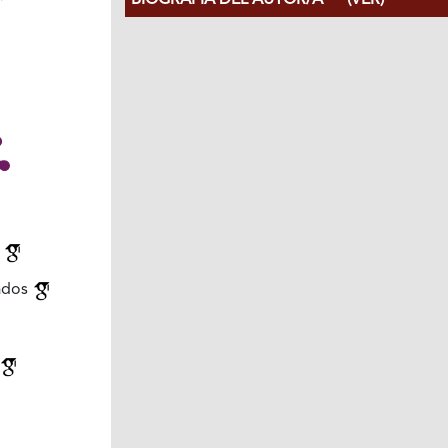
BIOGRAFÍA DEL AUTOR/A
(VER)
n
iados