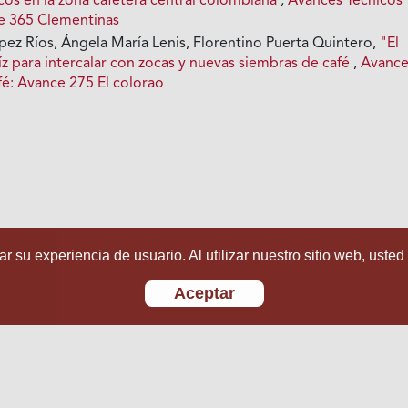
icos en la zona cafetera central colombiana
,
Avances Técnicos
e 365 Clementinas
ez Ríos, Ángela María Lenis, Florentino Puerta Quintero,
"El
z para intercalar con zocas y nuevas siembras de café
,
Avance
fé: Avance 275 El colorao
r su experiencia de usuario. Al utilizar nuestro sitio web, usted
Aceptar