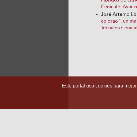
híbridos de cítr
Cenicafé: Avanc
José Artemo Lóp
colorao", un maí
Técnicos Cenica
Este portal usa cookies para mejora