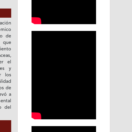
cación
nómico
jo de
, que
iento
ceas,
er el
ies y
r los
alidad
los de
levó a
ntal
o del