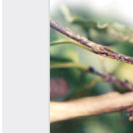
Libros y Manuales
Libros Proyecto Manos al Agua
Magazín Cafetero
Magazín Cafetero Podcast
Memorias de la Cumbre de Café
Memorias Seminario Científico
Normas Técnicas del Sector
Cafetero
Paisaje Cultural Cafetero
Patentes Cenicafé
Por los Caminos de Caldas Podcast
Programa Café 360
Programa de Promoción Toma
Café
Publicaciones Científicas Externas
Radionovela Mi Finca
Revista Cafetera de Colombia
Revista Cenicafé
Revista Ensayos sobre Economía
Software Cenicafé