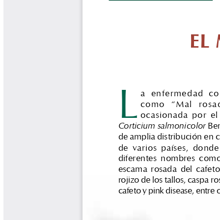
Biocartas
Boletín Agrometeorológico
Cafetero
Boletín Cafetero
Boletín de Extensión FNC
Boletín Estado Fitosanitario
Boletín Técnico Cenicafé
Brocartas
Calendario de floración y cosecha
Colección Fundación Ecológica
Cafetera
Colección Fundación Manuel Mejía
Colección Libros 80 años
Colección Libros 85 años
Comportamiento de la Industria
Finca Cafetera Santander Podcast
Infografías Cenicafé
Informes de Gestión Comité
Antioquía
Informes de Gestión Comité Caldas
Las Aventuras del Profesor Yarumo