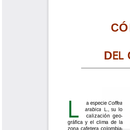
Biocartas
Boletín Agrometeorológico
Cafetero
Boletín Cafetero
Boletín de Extensión FNC
Boletín Estado Fitosanitario
Boletín Técnico Cenicafé
Brocartas
Calendario de floración y cosecha
Colección Fundación Ecológica
Cafetera
Colección Fundación Manuel Mejía
Colección Libros 80 años
Colección Libros 85 años
Comportamiento de la Industria
Finca Cafetera Santander Podcast
Infografías Cenicafé
Informes de Gestión Comité
Antioquía
Informes de Gestión Comité Caldas
Las Aventuras del Profesor Yarumo