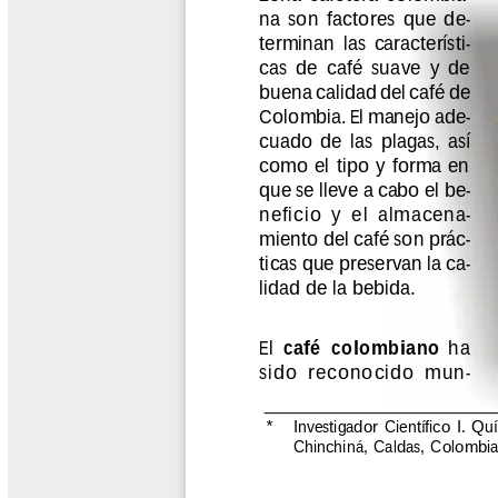
Libros y Manuales
Libros Proyecto Manos al Agua
Magazín Cafetero
Magazín Cafetero Podcast
Memorias de la Cumbre de Café
Memorias Seminario Científico
Normas Técnicas del Sector
Cafetero
Paisaje Cultural Cafetero
Patentes Cenicafé
Por los Caminos de Caldas Podcast
Programa Café 360
Programa de Promoción Toma
Café
Publicaciones Científicas Externas
Radionovela Mi Finca
Revista Cafetera de Colombia
Revista Cenicafé
Revista Ensayos sobre Economía
Software Cenicafé