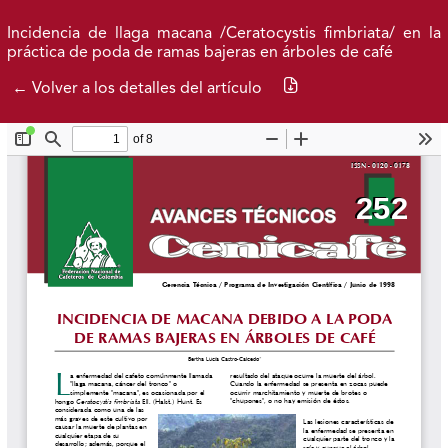
Ir al menú de navegación principal
Ir al contenido principal
Ir al pie de página del sitio
Inicio
Idioma
Buscar
Incidencia de llaga macana /Ceratocystis fimbriata/ en la
práctica de poda de ramas bajeras en árboles de café
Descargar PDF
← Volver a los detalles del artículo
Avance actual
Publicados
Acerca de
Federación Nacional de Cafeteros
| Powered by: Cenicafé
Al continuar utilizando este portal, aceptas nuestros
Términos y condiciones de uso
y
Política de Privacidad y
Tratamiento de Datos Personales
.