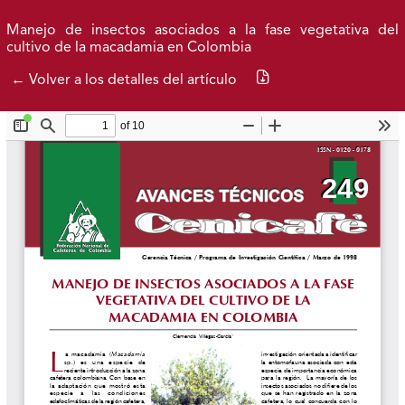
Ir al menú de navegación principal
Ir al contenido principal
Ir al pie de página del sitio
Inicio
Idioma
Buscar
Manejo de insectos asociados a la fase vegetativa del
cultivo de la macadamia en Colombia
Descargar PDF
← Volver a los detalles del artículo
Avance actual
Publicados
Acerca de
Federación Nacional de Cafeteros
| Powered by: Cenicafé
Al continuar utilizando este portal, aceptas nuestros
Términos y condiciones de uso
y
Política de Privacidad y
Tratamiento de Datos Personales
.