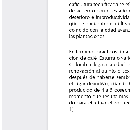
Libros y Manuales
Libros Proyecto Manos al Agua
Magazín Cafetero
Magazín Cafetero Podcast
Memorias de la Cumbre de Café
Memorias Seminario Científico
Normas Técnicas del Sector
Cafetero
Paisaje Cultural Cafetero
Patentes Cenicafé
Por los Caminos de Caldas Podcast
Programa Café 360
Programa de Promoción Toma
Café
Publicaciones Científicas Externas
Radionovela Mi Finca
Revista Cafetera de Colombia
Revista Cenicafé
Revista Ensayos sobre Economía
Software Cenicafé