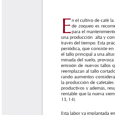
Biocartas
Boletín Agrometeorológico
Cafetero
Boletín Cafetero
Boletín de Extensión FNC
Boletín Estado Fitosanitario
Boletín Técnico Cenicafé
Brocartas
Calendario de floración y cosecha
Colección Fundación Ecológica
Cafetera
Colección Fundación Manuel Mejía
Colección Libros 80 años
Colección Libros 85 años
Comportamiento de la Industria
Finca Cafetera Santander Podcast
Infografías Cenicafé
Informes de Gestión Comité
Antioquía
Informes de Gestión Comité Caldas
Las Aventuras del Profesor Yarumo