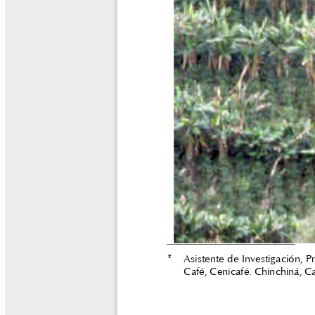
Libros y Manuales
Libros Proyecto Manos al Agua
Magazín Cafetero
Magazín Cafetero Podcast
Memorias de la Cumbre de Café
Memorias Seminario Científico
Normas Técnicas del Sector
Cafetero
Paisaje Cultural Cafetero
Patentes Cenicafé
Por los Caminos de Caldas Podcast
Programa Café 360
Programa de Promoción Toma
Café
Publicaciones Científicas Externas
Radionovela Mi Finca
Revista Cafetera de Colombia
Revista Cenicafé
Revista Ensayos sobre Economía
Software Cenicafé