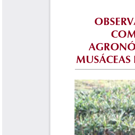
Biocartas
Boletín Agrometeorológico
Cafetero
Boletín Cafetero
Boletín de Extensión FNC
Boletín Estado Fitosanitario
Boletín Técnico Cenicafé
Brocartas
Calendario de floración y cosecha
Colección Fundación Ecológica
Cafetera
Colección Fundación Manuel Mejía
Colección Libros 80 años
Colección Libros 85 años
Comportamiento de la Industria
Finca Cafetera Santander Podcast
Infografías Cenicafé
Informes de Gestión Comité
Antioquía
Informes de Gestión Comité Caldas
Las Aventuras del Profesor Yarumo