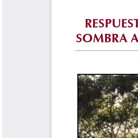
Biocartas
Boletín Agrometeorológico
Cafetero
Boletín Cafetero
Boletín de Extensión FNC
Boletín Estado Fitosanitario
Boletín Técnico Cenicafé
Brocartas
Calendario de floración y cosecha
Colección Fundación Ecológica
Cafetera
Colección Fundación Manuel Mejía
Colección Libros 80 años
Colección Libros 85 años
Comportamiento de la Industria
Finca Cafetera Santander Podcast
Infografías Cenicafé
Informes de Gestión Comité
Antioquía
Informes de Gestión Comité Caldas
Las Aventuras del Profesor Yarumo