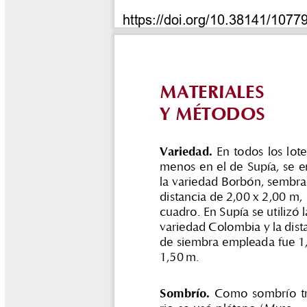
Tips del Profesor Yarumo
Yarumadas Programa Radial