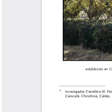
Libros y Manuales
Libros Proyecto Manos al Agua
Magazín Cafetero
Magazín Cafetero Podcast
Memorias de la Cumbre de Café
Memorias Seminario Científico
Normas Técnicas del Sector
Cafetero
Paisaje Cultural Cafetero
Patentes Cenicafé
Por los Caminos de Caldas Podcast
Programa Café 360
Programa de Promoción Toma
Café
Publicaciones Científicas Externas
Radionovela Mi Finca
Revista Cafetera de Colombia
Revista Cenicafé
Revista Ensayos sobre Economía
Software Cenicafé