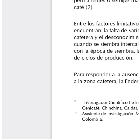
Libros y Manuales
Libros Proyecto Manos al Agua
Magazín Cafetero
Magazín Cafetero Podcast
Memorias de la Cumbre de Café
Memorias Seminario Científico
Normas Técnicas del Sector
Cafetero
Paisaje Cultural Cafetero
Patentes Cenicafé
Por los Caminos de Caldas Podcast
Programa Café 360
Programa de Promoción Toma
Café
Publicaciones Científicas Externas
Radionovela Mi Finca
Revista Cafetera de Colombia
Revista Cenicafé
Revista Ensayos sobre Economía
Software Cenicafé