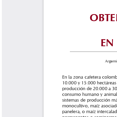
Biocartas
Boletín Agrometeorológico
Cafetero
Boletín Cafetero
Boletín de Extensión FNC
Boletín Estado Fitosanitario
Boletín Técnico Cenicafé
Brocartas
Calendario de floración y cosecha
Colección Fundación Ecológica
Cafetera
Colección Fundación Manuel Mejía
Colección Libros 80 años
Colección Libros 85 años
Comportamiento de la Industria
Finca Cafetera Santander Podcast
Infografías Cenicafé
Informes de Gestión Comité
Antioquía
Informes de Gestión Comité Caldas
Las Aventuras del Profesor Yarumo