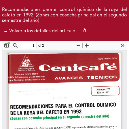
Ir al menú de navegación principal
Ir al contenido principal
Ir al pie de página del sitio
Inicio
Idioma
Buscar
Recomendaciones para el control químico de la roya del
cafeto en 1992. (Zonas con cosecha principal en el segundo
semestre del año)
Descargar PDF
← Volver a los detalles del artículo
Avance actual
Publicados
Acerca de
Federación Nacional de Cafeteros
| Powered by: Cenicafé
Al continuar utilizando este portal, aceptas nuestros
Términos y condiciones de uso
y
Política de Privacidad y
Tratamiento de Datos Personales
.