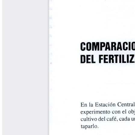
Biocartas
Boletín Agrometeorológico
Cafetero
Boletín Cafetero
Boletín de Extensión FNC
Boletín Estado Fitosanitario
Boletín Técnico Cenicafé
Brocartas
Calendario de floración y cosecha
Colección Fundación Ecológica
Cafetera
Colección Fundación Manuel Mejía
Colección Libros 80 años
Colección Libros 85 años
Comportamiento de la Industria
Finca Cafetera Santander Podcast
Infografías Cenicafé
Informes de Gestión Comité
Antioquía
Informes de Gestión Comité Caldas
Las Aventuras del Profesor Yarumo