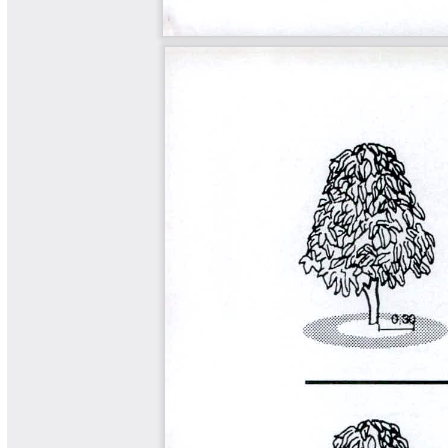
Tips del Profesor Yarumo
Yarumadas Programa Radial