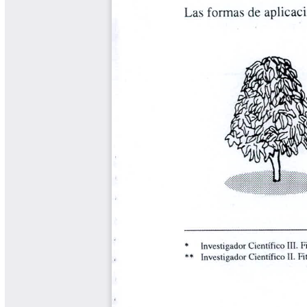
Libros y Manuales
Libros Proyecto Manos al Agua
Magazín Cafetero
Magazín Cafetero Podcast
Memorias de la Cumbre de Café
Memorias Seminario Científico
Normas Técnicas del Sector
Cafetero
Paisaje Cultural Cafetero
Patentes Cenicafé
Por los Caminos de Caldas Podcast
Programa Café 360
Programa de Promoción Toma
Café
Publicaciones Científicas Externas
Radionovela Mi Finca
Revista Cafetera de Colombia
Revista Cenicafé
Revista Ensayos sobre Economía
Software Cenicafé