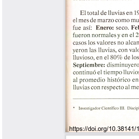
Libros y Manuales
Libros Proyecto Manos al Agua
Magazín Cafetero
Magazín Cafetero Podcast
Memorias de la Cumbre de Café
Memorias Seminario Científico
Normas Técnicas del Sector
Cafetero
Paisaje Cultural Cafetero
Patentes Cenicafé
Por los Caminos de Caldas Podcast
Programa Café 360
Programa de Promoción Toma
Café
Publicaciones Científicas Externas
Radionovela Mi Finca
Revista Cafetera de Colombia
Revista Cenicafé
Revista Ensayos sobre Economía
Software Cenicafé