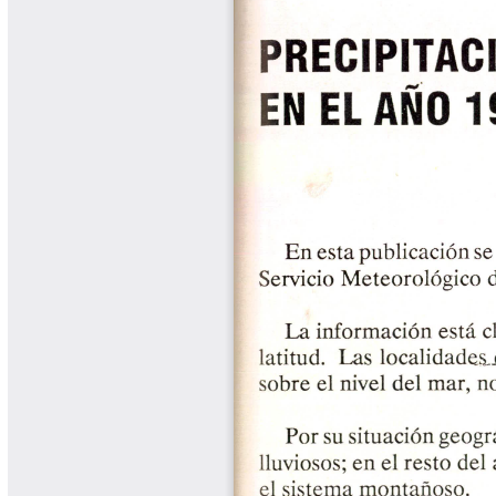
Biocartas
Boletín Agrometeorológico
Cafetero
Boletín Cafetero
Boletín de Extensión FNC
Boletín Estado Fitosanitario
Boletín Técnico Cenicafé
Brocartas
Calendario de floración y cosecha
Colección Fundación Ecológica
Cafetera
Colección Fundación Manuel Mejía
Colección Libros 80 años
Colección Libros 85 años
Comportamiento de la Industria
Finca Cafetera Santander Podcast
Infografías Cenicafé
Informes de Gestión Comité
Antioquía
Informes de Gestión Comité Caldas
Las Aventuras del Profesor Yarumo