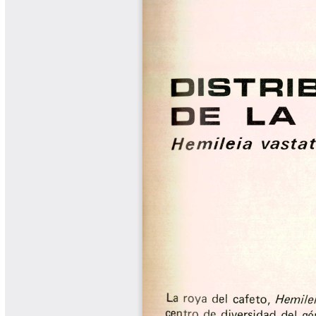
Biocartas
Boletín Agrometeorológico
Cafetero
Boletín Cafetero
Boletín de Extensión FNC
Boletín Estado Fitosanitario
Boletín Técnico Cenicafé
Brocartas
Calendario de floración y cosecha
Colección Fundación Ecológica
Cafetera
Colección Fundación Manuel Mejía
Colección Libros 80 años
Colección Libros 85 años
Comportamiento de la Industria
Finca Cafetera Santander Podcast
Infografías Cenicafé
Informes de Gestión Comité
Antioquía
Informes de Gestión Comité Caldas
Las Aventuras del Profesor Yarumo