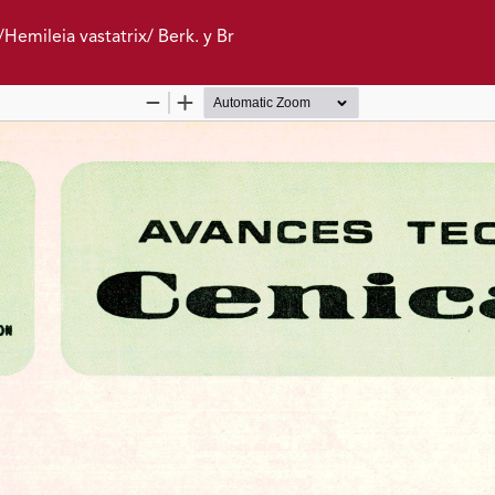
/Hemileia vastatrix/ Berk. y Br