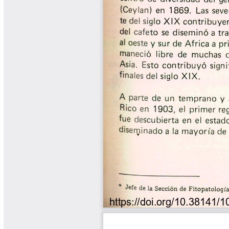
Libros y Manuales
Libros Proyecto Manos al Agua
Magazín Cafetero
Magazín Cafetero Podcast
Memorias de la Cumbre de Café
Memorias Seminario Científico
Normas Técnicas del Sector
Cafetero
Paisaje Cultural Cafetero
Patentes Cenicafé
Por los Caminos de Caldas Podcast
Programa Café 360
Programa de Promoción Toma
Café
Publicaciones Científicas Externas
Radionovela Mi Finca
Revista Cafetera de Colombia
Revista Cenicafé
Revista Ensayos sobre Economía
Software Cenicafé