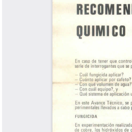
Biocartas
Boletín Agrometeorológico
Cafetero
Boletín Cafetero
Boletín de Extensión FNC
Boletín Estado Fitosanitario
Boletín Técnico Cenicafé
Brocartas
Calendario de floración y cosecha
Colección Fundación Ecológica
Cafetera
Colección Fundación Manuel Mejía
Colección Libros 80 años
Colección Libros 85 años
Comportamiento de la Industria
Finca Cafetera Santander Podcast
Infografías Cenicafé
Informes de Gestión Comité
Antioquía
Informes de Gestión Comité Caldas
Las Aventuras del Profesor Yarumo