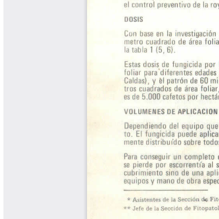
Libros y Manuales
Libros Proyecto Manos al Agua
Magazín Cafetero
Magazín Cafetero Podcast
Memorias de la Cumbre de Café
Memorias Seminario Científico
Normas Técnicas del Sector
Cafetero
Paisaje Cultural Cafetero
Patentes Cenicafé
Por los Caminos de Caldas Podcast
Programa Café 360
Programa de Promoción Toma
Café
Publicaciones Científicas Externas
Radionovela Mi Finca
Revista Cafetera de Colombia
Revista Cenicafé
Revista Ensayos sobre Economía
Software Cenicafé