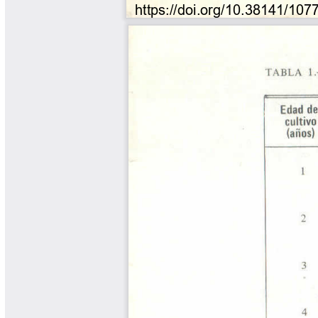
Tips del Profesor Yarumo
Yarumadas Programa Radial