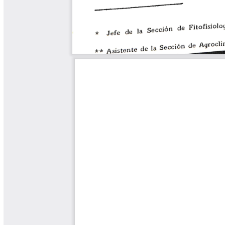
Tips del Profesor Yarumo
Yarumadas Programa Radial