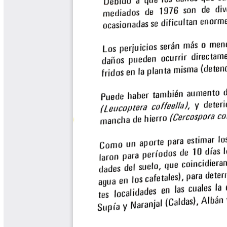
Libros y Manuales
Libros Proyecto Manos al Agua
Magazín Cafetero
Magazín Cafetero Podcast
Memorias de la Cumbre de Café
Memorias Seminario Científico
Normas Técnicas del Sector
Cafetero
Paisaje Cultural Cafetero
Patentes Cenicafé
Por los Caminos de Caldas Podcast
Programa Café 360
Programa de Promoción Toma
Café
Publicaciones Científicas Externas
Radionovela Mi Finca
Revista Cafetera de Colombia
Revista Cenicafé
Revista Ensayos sobre Economía
Software Cenicafé