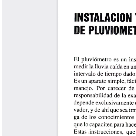
Biocartas
Boletín Agrometeorológico
Cafetero
Boletín Cafetero
Boletín de Extensión FNC
Boletín Estado Fitosanitario
Boletín Técnico Cenicafé
Brocartas
Calendario de floración y cosecha
Colección Fundación Ecológica
Cafetera
Colección Fundación Manuel Mejía
Colección Libros 80 años
Colección Libros 85 años
Comportamiento de la Industria
Finca Cafetera Santander Podcast
Infografías Cenicafé
Informes de Gestión Comité
Antioquía
Informes de Gestión Comité Caldas
Las Aventuras del Profesor Yarumo