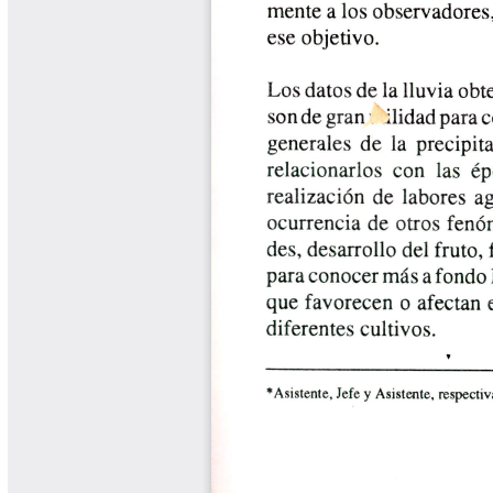
Libros y Manuales
Libros Proyecto Manos al Agua
Magazín Cafetero
Magazín Cafetero Podcast
Memorias de la Cumbre de Café
Memorias Seminario Científico
Normas Técnicas del Sector
Cafetero
Paisaje Cultural Cafetero
Patentes Cenicafé
Por los Caminos de Caldas Podcast
Programa Café 360
Programa de Promoción Toma
Café
Publicaciones Científicas Externas
Radionovela Mi Finca
Revista Cafetera de Colombia
Revista Cenicafé
Revista Ensayos sobre Economía
Software Cenicafé