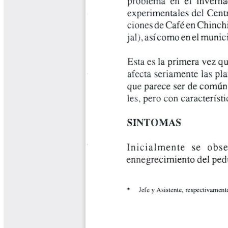
Libros y Manuales
Libros Proyecto Manos al Agua
Magazín Cafetero
Magazín Cafetero Podcast
Memorias de la Cumbre de Café
Memorias Seminario Científico
Normas Técnicas del Sector
Cafetero
Paisaje Cultural Cafetero
Patentes Cenicafé
Por los Caminos de Caldas Podcast
Programa Café 360
Programa de Promoción Toma
Café
Publicaciones Científicas Externas
Radionovela Mi Finca
Revista Cafetera de Colombia
Revista Cenicafé
Revista Ensayos sobre Economía
Software Cenicafé