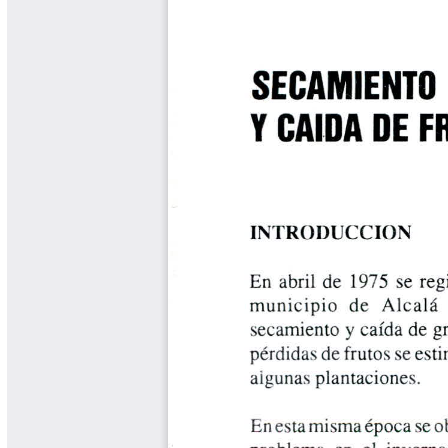
Biocartas
Boletín Agrometeorológico
Cafetero
Boletín Cafetero
Boletín de Extensión FNC
Boletín Estado Fitosanitario
Boletín Técnico Cenicafé
Brocartas
Calendario de floración y cosecha
Colección Fundación Ecológica
Cafetera
Colección Fundación Manuel Mejía
Colección Libros 80 años
Colección Libros 85 años
Comportamiento de la Industria
Finca Cafetera Santander Podcast
Infografías Cenicafé
Informes de Gestión Comité
Antioquía
Informes de Gestión Comité Caldas
Las Aventuras del Profesor Yarumo