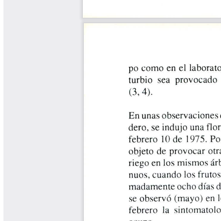
Tips del Profesor Yarumo
Yarumadas Programa Radial