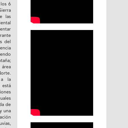
los 6
ierra
e las
ental
sentar
urante
s del
uencia
siendo
ntaña;
área
Norte.
 a la
 está
iones
cuales
da de
ay una
ación
vias,