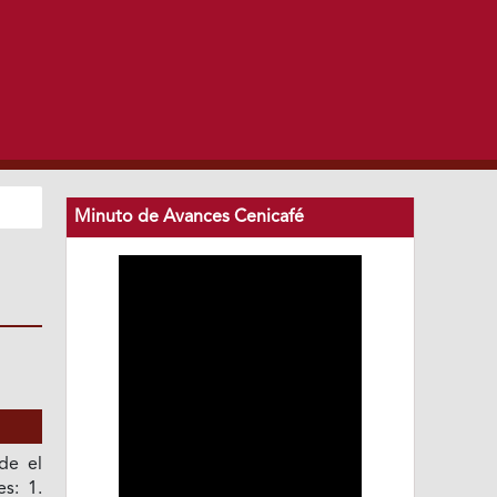
Minuto de Avances Cenicafé
de el
s: 1.