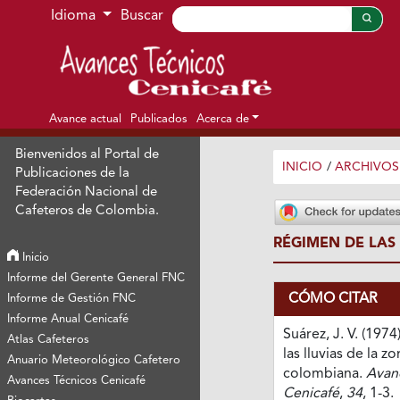
Ir al menú de navegación principal
Ir al contenido principal
Ir al pie de página del sitio
Idioma
Buscar
Avance actual
Publicados
Acerca de
Bienvenidos al Portal de
INICIO
/
ARCHIVOS
Publicaciones de la
Federación Nacional de
Cafeteros de Colombia.
RÉGIMEN DE LAS
Inicio
Informe del Gerente General FNC
CÓMO CITAR
Informe de Gestión FNC
Informe Anual Cenicafé
Suárez, J. V. (197
Atlas Cafeteros
las lluvias de la z
Anuario Meteorológico Cafetero
colombiana.
Avan
Avances Técnicos Cenicafé
Cenicafé
,
34
, 1-3.