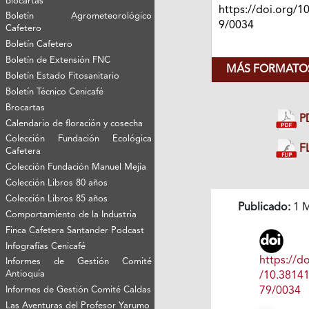
Biocartas
https://doi.org/1
Boletín Agrometeorológico
9/0034
Cafetero
Boletín Cafetero
Boletín de Extensión FNC
MÁS FORMATOS
Boletín Estado Fitosanitario
Boletín Técnico Cenicafé
Brocartas
P
Calendario de floración y cosecha
Colección Fundación Ecológica
FL
Cafetera
Colección Fundación Manuel Mejía
Colección Libros 80 años
Colección Libros 85 años
Publicado:
1 M
Comportamiento de la Industria
Finca Cafetera Santander Podcast
Infografías Cenicafé
https://do
Informes de Gestión Comité
Antioquía
/10.3814
Informes de Gestión Comité Caldas
79/0034
Las Aventuras del Profesor Yarumo