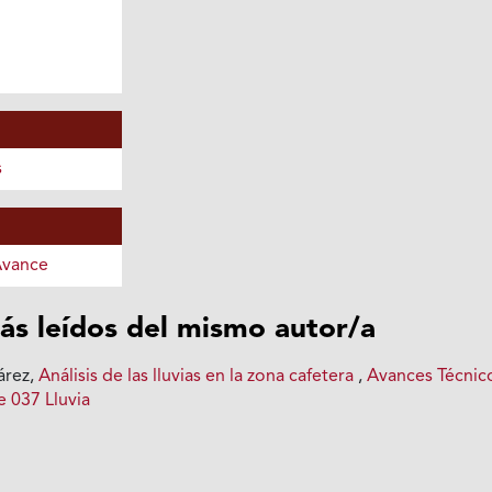
s
Avance
ás leídos del mismo autor/a
árez,
Análisis de las lluvias en la zona cafetera
,
Avances Técnic
e 037 Lluvia