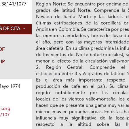
0.38141/1077
Región Norte: Se encuentra por encima de 
grados de latitud Norte. Comprende la S
Nevada de Santa Marta y las laderas d
últimas estribaciones de la cordillera ori
 DE CITA
Andina en Colombia. Se caracteriza por pre
las menores cantidades y horas de lluvia d
el año, pero con las mayores intensidade
área cafetera. En su clima predomina la infl
DF
de los vientos del Norte (intertropicales), 
menor el efecto de la circulación valle-mo
IP
2. Región Central: Comprende el 
establecida entre 3 y 6 grados de latitud 
Es el área más importante respecto
producción de café en el país. Su clima
ayo 1974
regido notablemente por las circulac
locales de los vientos valle-montaña, los 
hacen que se presente una gama muy varia
i.org
microclimas en pequeñas áreas. En éstas, h
1/107
influencia muy significativa de la localiz
respecto a la altitud sobre las llu