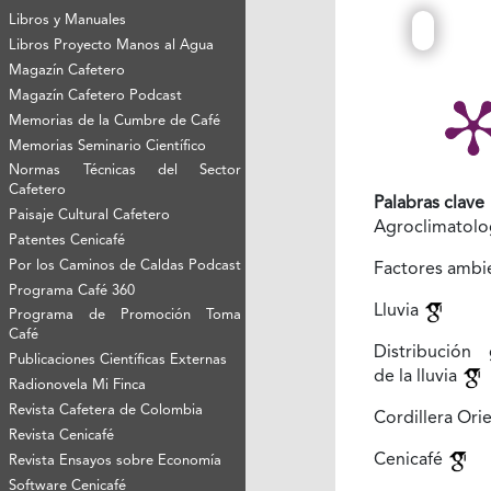
Libros y Manuales
Libros Proyecto Manos al Agua
Magazín Cafetero
Magazín Cafetero Podcast
Memorias de la Cumbre de Café
Memorias Seminario Científico
Normas Técnicas del Sector
Cafetero
Palabras clave
Paisaje Cultural Cafetero
Agroclimatolo
Patentes Cenicafé
Por los Caminos de Caldas Podcast
Factores ambi
Programa Café 360
Lluvia
Programa de Promoción Toma
Café
Distribución 
Publicaciones Científicas Externas
de la lluvia
Radionovela Mi Finca
Revista Cafetera de Colombia
Cordillera Ori
Revista Cenicafé
Cenicafé
Revista Ensayos sobre Economía
Software Cenicafé