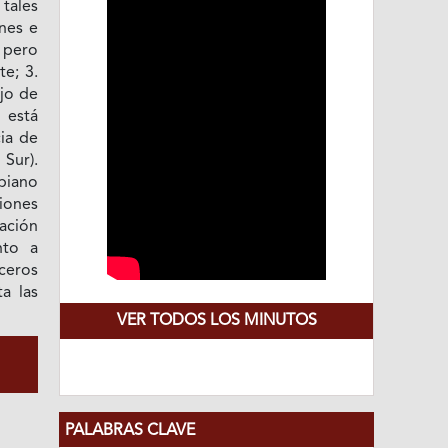
tales
nes e
 pero
e; 3.
jo de
 está
ia de
 Sur).
mbiano
iones
tación
nto a
aceros
a las
VER TODOS LOS MINUTOS
PALABRAS CLAVE