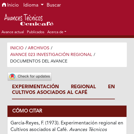
Ir al menú de navegación principal
Ir al contenido principal
Ir al pie de página del sitio
Inicio
Idioma
Buscar
Avance actual
Publicados
Acerca de
INICIO
/
ARCHIVOS
/
AVANCE 023 INVESTIGACIÓN REGIONAL
/
DOCUMENTOS DEL AVANCE
EXPERIMENTACIÓN REGIONAL EN
CULTIVOS ASOCIADOS AL CAFÉ
CÓMO CITAR
García-Reyes, F. (1973). Experimentación regional en
Cultivos asociados al Café.
Avances Técnicos