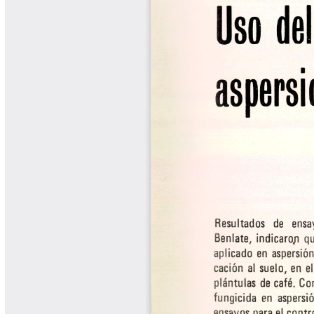
Biocartas
Boletín Agrometeorológico
Cafetero
Boletín Cafetero
Boletín de Extensión FNC
Boletín Estado Fitosanitario
Boletín Técnico Cenicafé
Brocartas
Calendario de floración y cosecha
Colección Fundación Ecológica
Cafetera
Colección Fundación Manuel Mejía
Colección Libros 80 años
Colección Libros 85 años
Comportamiento de la Industria
Finca Cafetera Santander Podcast
Infografías Cenicafé
Informes de Gestión Comité
Antioquía
Informes de Gestión Comité Caldas
Las Aventuras del Profesor Yarumo