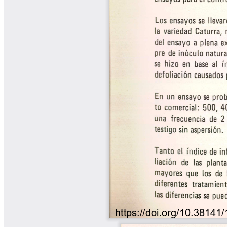
Libros y Manuales
Libros Proyecto Manos al Agua
Magazín Cafetero
Magazín Cafetero Podcast
Memorias de la Cumbre de Café
Memorias Seminario Científico
Normas Técnicas del Sector
Cafetero
Paisaje Cultural Cafetero
Patentes Cenicafé
Por los Caminos de Caldas Podcast
Programa Café 360
Programa de Promoción Toma
Café
Publicaciones Científicas Externas
Radionovela Mi Finca
Revista Cafetera de Colombia
Revista Cenicafé
Revista Ensayos sobre Economía
Software Cenicafé