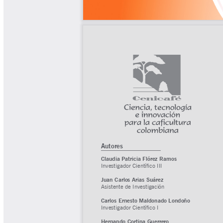
Tips del Profesor Yarumo
Yarumadas Programa Radial