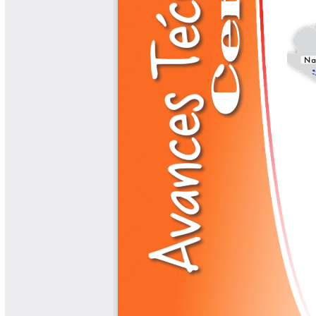
Libros y Manuales
Libros Proyecto Manos al Agua
Magazín Cafetero
Magazín Cafetero Podcast
Memorias de la Cumbre de Café
Memorias Seminario Científico
Normas Técnicas del Sector
Cafetero
Paisaje Cultural Cafetero
Patentes Cenicafé
Por los Caminos de Caldas Podcast
Programa Café 360
Programa de Promoción Toma
Café
Publicaciones Científicas Externas
Radionovela Mi Finca
Revista Cafetera de Colombia
Revista Cenicafé
Revista Ensayos sobre Economía
Software Cenicafé