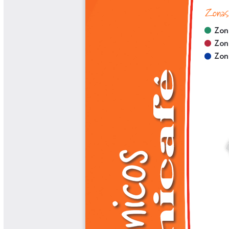
Biocartas
Boletín Agrometeorológico
Cafetero
Boletín Cafetero
Boletín de Extensión FNC
Boletín Estado Fitosanitario
Boletín Técnico Cenicafé
Brocartas
Calendario de floración y cosecha
Colección Fundación Ecológica
Cafetera
Colección Fundación Manuel Mejía
Colección Libros 80 años
Colección Libros 85 años
Comportamiento de la Industria
Finca Cafetera Santander Podcast
Infografías Cenicafé
Informes de Gestión Comité
Antioquía
Informes de Gestión Comité Caldas
Las Aventuras del Profesor Yarumo