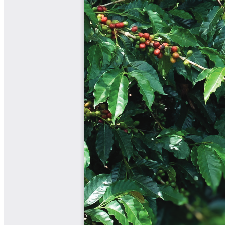
Libros y Manuales
Libros Proyecto Manos al Agua
Magazín Cafetero
Magazín Cafetero Podcast
Memorias de la Cumbre de Café
Memorias Seminario Científico
Normas Técnicas del Sector
Cafetero
Paisaje Cultural Cafetero
Patentes Cenicafé
Por los Caminos de Caldas Podcast
Programa Café 360
Programa de Promoción Toma
Café
Publicaciones Científicas Externas
Radionovela Mi Finca
Revista Cafetera de Colombia
Revista Cenicafé
Revista Ensayos sobre Economía
Software Cenicafé