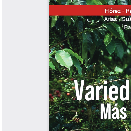
Biocartas
Boletín Agrometeorológico
Cafetero
Boletín Cafetero
Boletín de Extensión FNC
Boletín Estado Fitosanitario
Boletín Técnico Cenicafé
Brocartas
Calendario de floración y cosecha
Colección Fundación Ecológica
Cafetera
Colección Fundación Manuel Mejía
Colección Libros 80 años
Colección Libros 85 años
Comportamiento de la Industria
Finca Cafetera Santander Podcast
Infografías Cenicafé
Informes de Gestión Comité
Antioquía
Informes de Gestión Comité Caldas
Las Aventuras del Profesor Yarumo