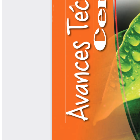
Libros y Manuales
Libros Proyecto Manos al Agua
Magazín Cafetero
Magazín Cafetero Podcast
Memorias de la Cumbre de Café
Memorias Seminario Científico
Normas Técnicas del Sector
Cafetero
Paisaje Cultural Cafetero
Patentes Cenicafé
Por los Caminos de Caldas Podcast
Programa Café 360
Programa de Promoción Toma
Café
Publicaciones Científicas Externas
Radionovela Mi Finca
Revista Cafetera de Colombia
Revista Cenicafé
Revista Ensayos sobre Economía
Software Cenicafé