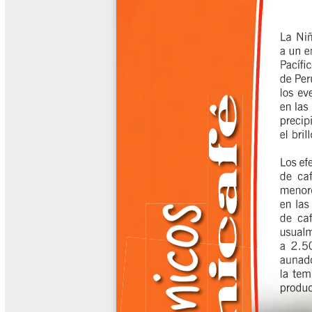
Biocartas
Boletín Agrometeorológico
Cafetero
Boletín Cafetero
Boletín de Extensión FNC
Boletín Estado Fitosanitario
Boletín Técnico Cenicafé
Brocartas
Calendario de floración y cosecha
Colección Fundación Ecológica
Cafetera
Colección Fundación Manuel Mejía
Colección Libros 80 años
Colección Libros 85 años
Comportamiento de la Industria
Finca Cafetera Santander Podcast
Infografías Cenicafé
Informes de Gestión Comité
Antioquía
Informes de Gestión Comité Caldas
Las Aventuras del Profesor Yarumo