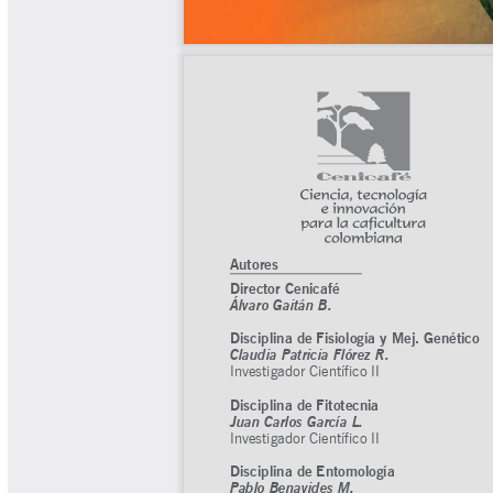
Tips del Profesor Yarumo
Yarumadas Programa Radial