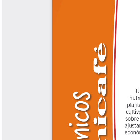
Biocartas
Boletín Agrometeorológico
Cafetero
Boletín Cafetero
Boletín de Extensión FNC
Boletín Estado Fitosanitario
Boletín Técnico Cenicafé
Brocartas
Calendario de floración y cosecha
Colección Fundación Ecológica
Cafetera
Colección Fundación Manuel Mejía
Colección Libros 80 años
Colección Libros 85 años
Comportamiento de la Industria
Finca Cafetera Santander Podcast
Infografías Cenicafé
Informes de Gestión Comité
Antioquía
Informes de Gestión Comité Caldas
Las Aventuras del Profesor Yarumo