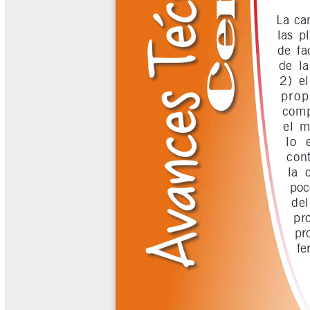
Libros y Manuales
Libros Proyecto Manos al Agua
Magazín Cafetero
Magazín Cafetero Podcast
Memorias de la Cumbre de Café
Memorias Seminario Científico
Normas Técnicas del Sector
Cafetero
Paisaje Cultural Cafetero
Patentes Cenicafé
Por los Caminos de Caldas Podcast
Programa Café 360
Programa de Promoción Toma
Café
Publicaciones Científicas Externas
Radionovela Mi Finca
Revista Cafetera de Colombia
Revista Cenicafé
Revista Ensayos sobre Economía
Software Cenicafé