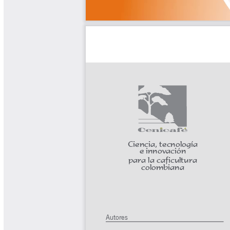
Tips del Profesor Yarumo
Yarumadas Programa Radial