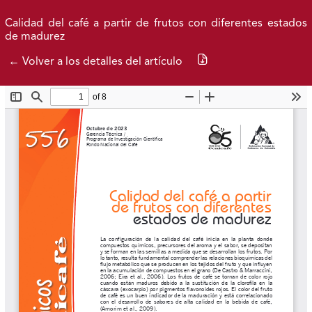
Ir al menú de navegación principal
Ir al contenido principal
Ir al pie de página del sitio
Inicio
Idioma
Buscar
Calidad del café a partir de frutos con diferentes estados
de madurez
Descargar PDF
← Volver a los detalles del artículo
Avance actual
Publicados
Acerca de
Federación Nacional de Cafeteros
| Powered by: Cenicafé
Al continuar utilizando este portal, aceptas nuestros
Términos y condiciones de uso
y
Política de Privacidad y
Tratamiento de Datos Personales
.