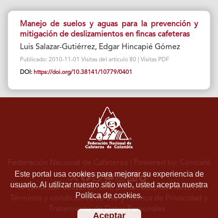
Manejo de suelos y aguas para la prevención y
mitigación de deslizamientos en fincas cafeteras
Luis Salazar-Gutiérrez, Edgar Hincapié Gómez
Publicado: 2010-11-01 Visitas del artículo 80 | Visitas PDF
DOI:
https://doi.org/10.38141/10779/0401
Federación Nacional de Cafeteros
| Powered by: Cenicafé
Este portal usa cookies para mejorar su experiencia de
usuario. Al utilizar nuestro sitio web, usted acepta nuestra
Al continuar utilizando este portal, aceptas nuestros
Política de cookies.
Términos y condiciones de uso
y
Política de Privacidad y
Tratamiento de Datos Personales
.
Aceptar